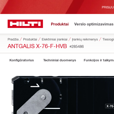
PRISIJ
Produktai
Verslo optimizavimas
Pradžia
Produktai
Elektriniai įrankiai
Įrankių reikmenys
Tiesiog
ANTGALIS X-76-F-HVB
#285486
Konfigūratorius
Techniniai duomenys
Funkcijos ir taikym