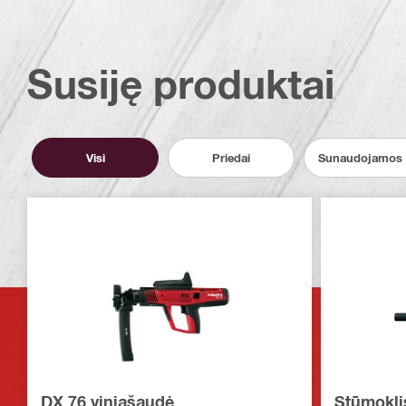
Susiję produktai
Visi
Priedai
Sunaudojamos 
DX 76 viniašaudė
Stūmokli