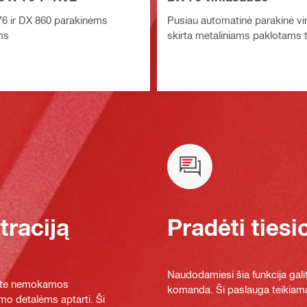
76 ir DX 860 parakinėms
Pusiau automatinė parakinė vin
ms
skirta metaliniams paklotams tv
raciją
Pradėti tiesi
Naudodamiesi šia funkcija galit
ykite nemokamos
komanda. Ši paslauga teikiama
mo detalėms aptarti. Ši