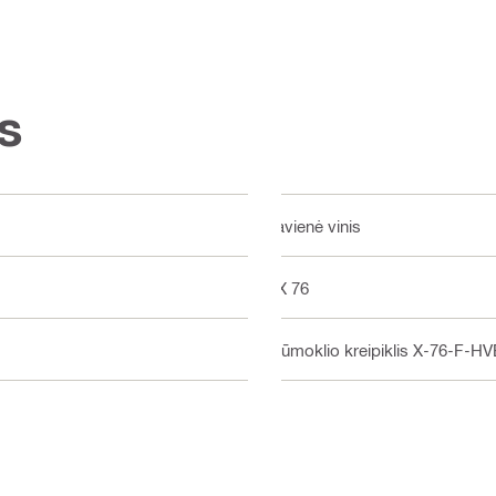
s
Pavienė vinis
DX 76
Stūmoklio kreipiklis X-76-F-HVB