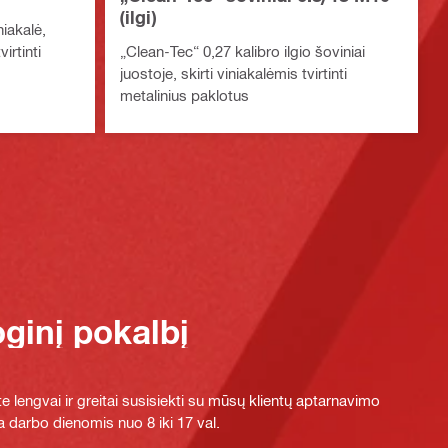
(ilgi)
iakalė,
irtinti
„Clean-Tec“ 0,27 kalibro ilgio šoviniai
juostoje, skirti viniakalėmis tvirtinti
metalinius paklotus
oginį pokalbį
e lengvai ir greitai susisiekti su mūsų klientų aptarnavimo
 darbo dienomis nuo 8 iki 17 val.