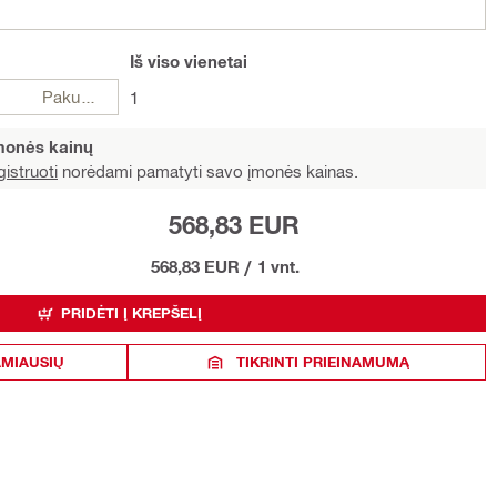
Iš viso
vienetai
Pakuotės
1
įmonės kainų
istruoti
norėdami pamatyti savo įmonės kainas.
568,83 EUR
568,83 EUR
/
1 vnt.
PRIDĖTI Į KREPŠELĮ
AMIAUSIŲ
TIKRINTI PRIEINAMUMĄ