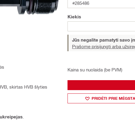
#285486
Kiekis
Jūs negalite pamatyti savo 
Prašome prisijungti arba užsireg
vės
Kaina su nuolaida (be PVM)
HVB, skirtas HVB šlyties
PRIDĖTI PRIE MĖGST
ukreipejas
.