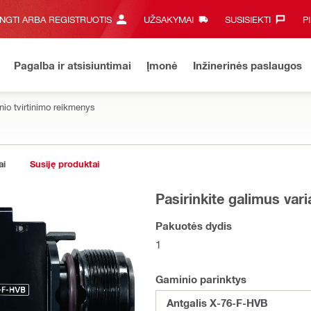
UNGTI ARBA REGISTRUOTIS
UŽSAKYMAI
SUSISIEKTI‎
P
Pagalba ir atsisiuntimai
Įmonė
Inžinerinės paslaugos
inio tvirtinimo reikmenys
ai
Susiję produktai
Pasirinkite galimus var
Pakuotės dydis
1
Gaminio parinktys
Antgalis X-76-F-HVB