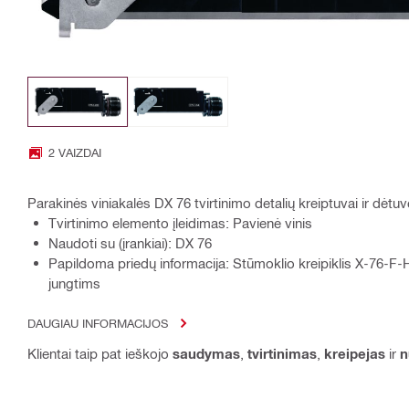
2 VAIZDAI
Parakinės viniakalės DX 76 tvirtinimo detalių kreiptuvai ir dėtu
Tvirtinimo elemento įleidimas: Pavienė vinis
Naudoti su (įrankiai): DX 76
Papildoma priedų informacija: Stūmoklio kreipiklis X-76-F-
jungtims
DAUGIAU INFORMACIJOS
Klientai taip pat ieškojo
saudymas
,
tvirtinimas
,
kreipejas
ir
n