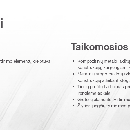
i
Taikomosios
irtinimo elementų kreiptuvai
Kompozitinių metalo lakštų 
konstrukcijų, kai įrengiami 
Metalinių stogo paklotų tvir
konstrukcijų atliekant sto
Tiesių profilių tvirtinimas p
įrengiama apkala
Grotelių elementų tvirtinima
Šlyties jungčių tvirtinimas