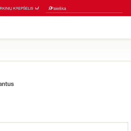
Paieškos pasiūlymai
Paieška
IRKINIŲ KREPŠELIS
iantus