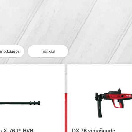
medžiagos
Įrankiai
s X-76-P-HVB
DX 76 viniašaudė