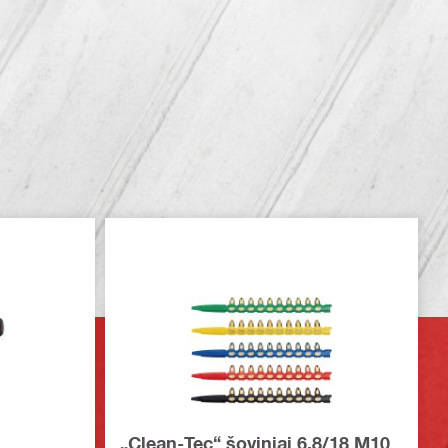
„Clean-Tec“ šoviniai 6.8/18 M10