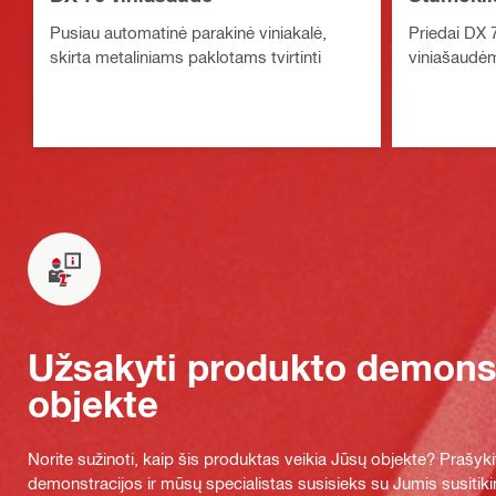
Pusiau automatinė parakinė viniakalė,
Priedai DX 
skirta metaliniams paklotams tvirtinti
viniašaudė
Užsakyti produkto demonst
objekte
Norite sužinoti, kaip šis produktas veikia Jūsų objekte? Praš
demonstracijos ir mūsų specialistas susisieks su Jumis susitiki