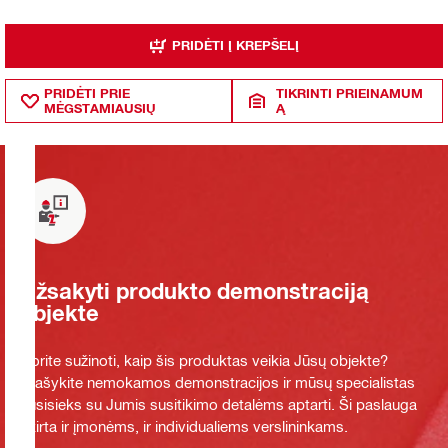
PRIDĖTI Į KREPŠELĮ
PRIDĖTI PRIE
TIKRINTI PRIEINAMUM
MĖGSTAMIAUSIŲ
Ą
Užsakyti produkto demonstraciją
objekte
Norite sužinoti, kaip šis produktas veikia Jūsų objekte?
Prašykite nemokamos demonstracijos ir mūsų specialistas
susisieks su Jumis susitikimo detalėms aptarti. Ši paslauga
skirta ir įmonėms, ir individualiems verslininkams.