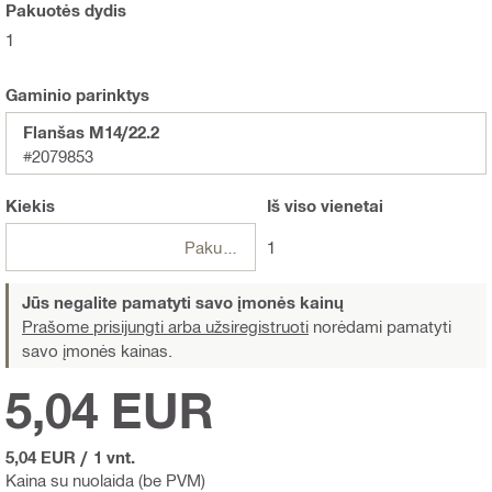
Pakuotės dydis
1
Gaminio parinktys
Flanšas M14/22.2
#2079853
Kiekis
Iš viso
vienetai
Pakuotės
1
Jūs negalite pamatyti savo įmonės kainų
Prašome prisijungti arba užsiregistruoti
norėdami pamatyti
savo įmonės kainas.
5,04 EUR
5,04 EUR
/
1 vnt.
Kaina su nuolaida (be PVM)