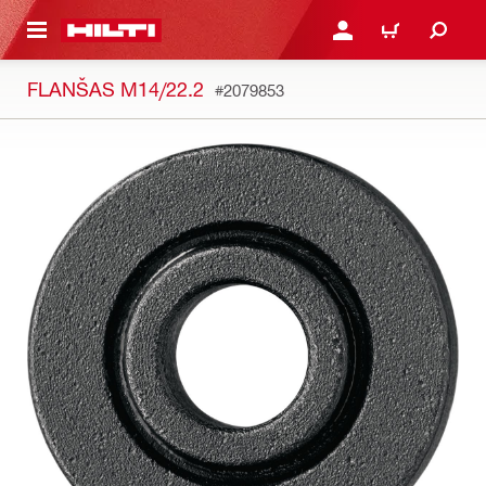
PAGRINDINIO TURINIO
PRISIJUNGTI ARBA REGI
PIRKINIŲ KREPŠE
FLANŠAS M14/22.2
#2079853