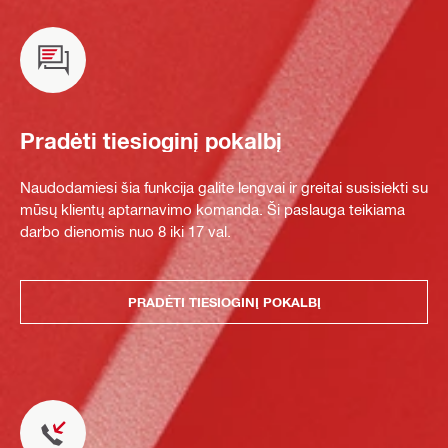
Pradėti tiesioginį pokalbį
Naudodamiesi šia funkcija galite lengvai ir greitai susisiekti su
mūsų klientų aptarnavimo komanda. Ši paslauga teikiama
darbo dienomis nuo 8 iki 17 val.
PRADĖTI TIESIOGINĮ POKALBĮ