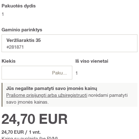
Pakuotės dydis
1
Gaminio parinktys
Veržliaraktis 35
#281871
Kiekis
Iš viso
vienetai
Pakuotės
1
Jūs negalite pamatyti savo įmonės kainų
Prašome prisijungti arba užsiregistruoti
norėdami pamatyti
savo įmonės kainas.
24,70 EUR
24,70 EUR
/
1 vnt.
Kaina su nuolaida (be PVM)