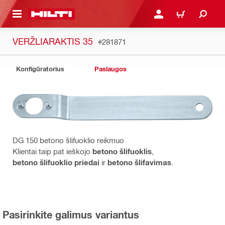
PAGRINDINIO TURINIO
PRISIJUNGTI ARBA REGI
PIRKINIŲ KREPŠE
VERŽLIARAKTIS 35
#281871
Konfigūratorius
Paslaugos
DG 150 betono šlifuoklio reikmuo
Klientai taip pat ieškojo
betono šlifuoklis
,
betono šlifuoklio priedai
ir
betono šlifavimas
.
Pasirinkite galimus variantus