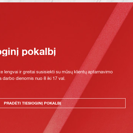
oginį pokalbį
e lengvai ir greitai susisiekti su mūsų klientų aptarnavimo
 darbo dienomis nuo 8 iki 17 val.
PRADĖTI TIESIOGINĮ POKALBĮ