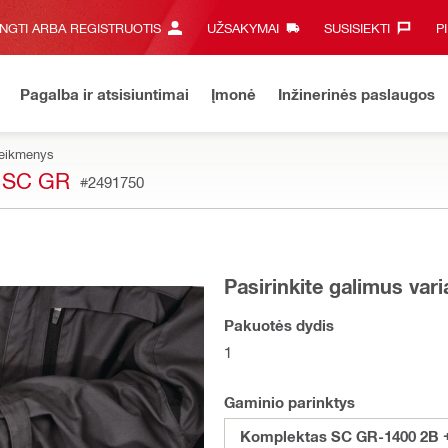
UNGTI ARBA REGISTRUOTIS
UŽSAKYMAI
SUSISIEKTI‎
P
Pagalba ir atsisiuntimai
Įmonė
Inžinerinės paslaugos
reikmenys
 SC GR
#2491750
Pasirinkite galimus var
Pakuotės dydis
1
Gaminio parinktys
Komplektas SC GR-1400 2B 