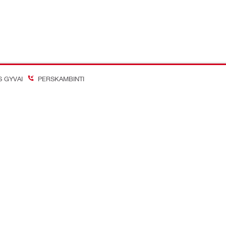
S GYVAI
PERSKAMBINTI
on Better
inių tinklų paskyros
Įmonė