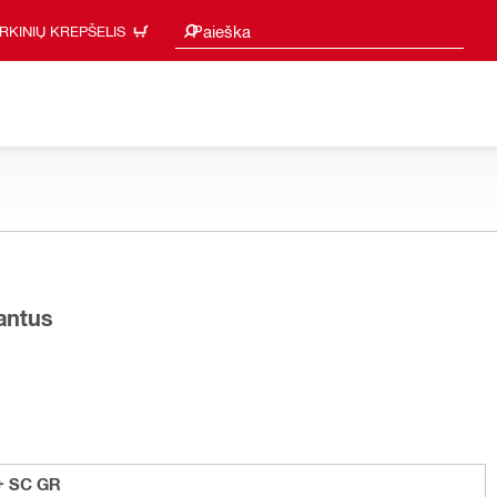
Paieškos pasiūlymai
Paieška
IRKINIŲ KREPŠELIS
iantus
+ SC GR