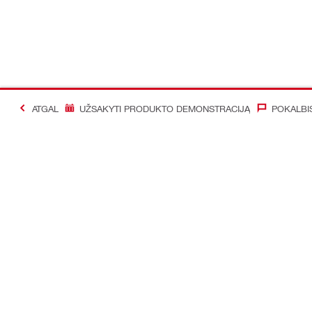
ATGAL
UŽSAKYTI PRODUKTO DEMONSTRACIJĄ
POKALBI
#Making Constructi
Susisiekti
Mūsų social