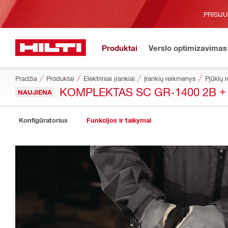
PRISIJ
Produktai
Verslo optimizavimas
Pradžia
Produktai
Elektriniai įrankiai
Įrankių reikmenys
Pjūklų 
KOMPLEKTAS SC GR-1400 2B +
NAUJIENA
Konfigūratorius
Funkcijos ir taikymai