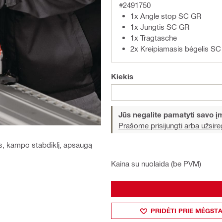
#2491750
1x Angle stop SC GR
1x Jungtis SC GR
1x Tragtasche
2x Kreipiamasis bėgelis S
Kiekis
Jūs negalite pamatyti savo 
Prašome prisijungti arba užsireg
ukus, kampo stabdiklį, apsaugą
Kaina su nuolaida (be PVM)
PRIDĖTI PRIE MĖGST