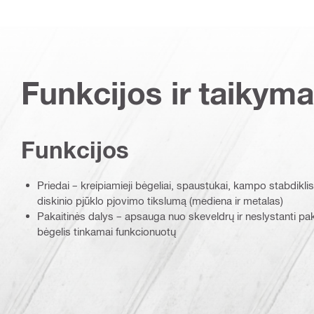
Funkcijos ir taikyma
Funkcijos
Priedai – kreipiamieji bėgeliai, spaustukai, kampo stabdiklis i
diskinio pjūklo pjovimo tikslumą (mediena ir metalas)
Pakaitinės dalys – apsauga nuo skeveldrų ir neslystanti pak
bėgelis tinkamai funkcionuotų