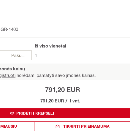
C GR-1400
Iš viso
vienetai
Pakuotės
1
įmonės kainų
istruoti
norėdami pamatyti savo įmonės kainas.
791,20 EUR
791,20 EUR
/
1 vnt.
PRIDĖTI Į KREPŠELĮ
AMIAUSIŲ
TIKRINTI PRIEINAMUMĄ