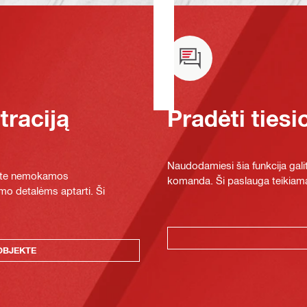
raciją
Pradėti tiesi
Naudodamiesi šia funkcija galit
ykite nemokamos
komanda. Ši paslauga teikiama
mo detalėms aptarti. Ši
OBJEKTE