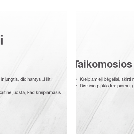
i
Taikomosios
r jungtis, didinantys „Hilti“
Kreipiamieji bėgeliai, skirti 
Diskinio pjūklo kreipiamųjų 
aitinė juosta, kad kreipiamasis