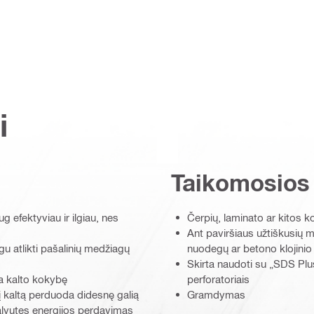
i
Taikomosios
 efektyviau ir ilgiau, nes
Čerpių, laminato ar kitos
Ant paviršiaus užtiškusių 
 atlikti pašalinių medžiagų
nuodegų ar betono klojinio
Skirta naudoti su „SDS Plus
na kalto kokybę
perforatoriais
 į kaltą perduoda didesnę galią
Gramdymas
alvutes energijos perdavimas