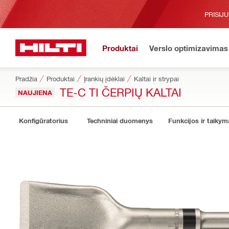
PRISIJ
Produktai
Verslo optimizavimas
Pradžia
Produktai
Įrankių įdėklai
Kaltai ir strypai
TE-C TI ČERPIŲ KALTAI
NAUJIENA
Konfigūratorius
Techniniai duomenys
Funkcijos ir taikym