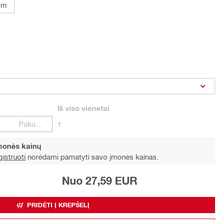
mm
Iš viso
vienetai
Pakuotės
1
įmonės kainų
istruoti
norėdami pamatyti savo įmonės kainas.
Nuo 27,59 EUR
PRIDĖTI Į KREPŠELĮ