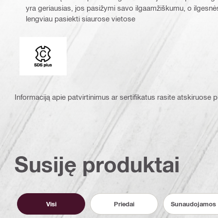
yra geriausias, jos pasižymi savo ilgaamžiškumu, o ilgesnės 
lengviau pasiekti siaurose vietose
Jungimo antgalis
Informaciją apie patvirtinimus ar sertifikatus rasite atskiruose
Susiję produktai
Visi
Priedai
Sunaudojamos 