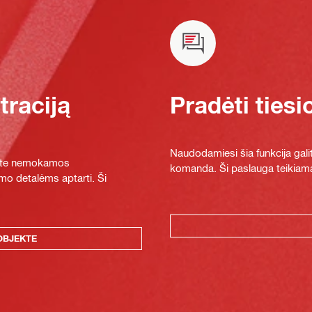
raciją
Pradėti tiesi
Naudodamiesi šia funkcija galit
ykite nemokamos
komanda. Ši paslauga teikiama
mo detalėms aptarti. Ši
OBJEKTE