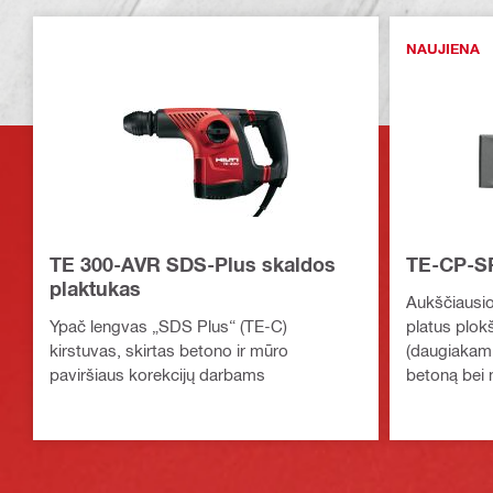
NAUJIENA
TE 300-AVR SDS-Plus skaldos
TE-CP-S
plaktukas
Aukščiausio
Ypač lengvas „SDS Plus“ (TE-C)
platus plokš
kirstuvas, skirtas betono ir mūro
(daugiakampi
paviršiaus korekcijų darbams
betoną bei