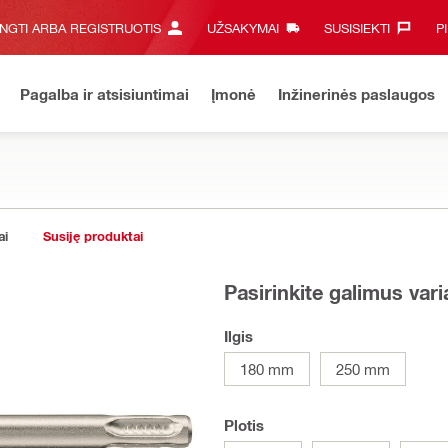
UNGTI ARBA REGISTRUOTIS
UŽSAKYMAI
SUSISIEKTI‎
P
Pagalba ir atsisiuntimai
Įmonė
Inžinerinės paslaugos
ai
Susiję produktai
Pasirinkite galimus var
Ilgis
180 mm
250 mm
Plotis