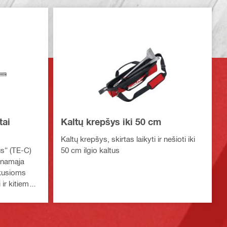
tai
Kaltų krepšys iki 50 cm
Kaltų krepšys, skirtas laikyti ir nešioti iki
s“ (TE-C)
50 cm ilgio kaltus
aunamąja
škusioms
ir kitiems