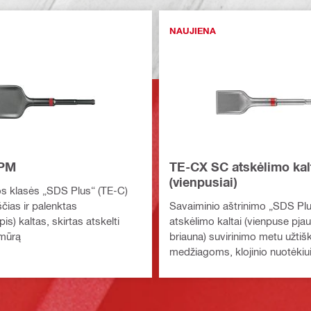
NAUJIENA
PM
TE-CX SC atskėlimo kal
(vienpusiai)
s klasės „SDS Plus“ (TE-C)
čias ir palenktas
Savaiminio aštrinimo „SDS Plu
s) kaltas, skirtas atskelti
atskėlimo kaltai (vienpuse pj
 mūrą
briauna) suvirinimo metu užti
medžiagoms, klojinio nuotėkiui 
likučiam nugramdyti