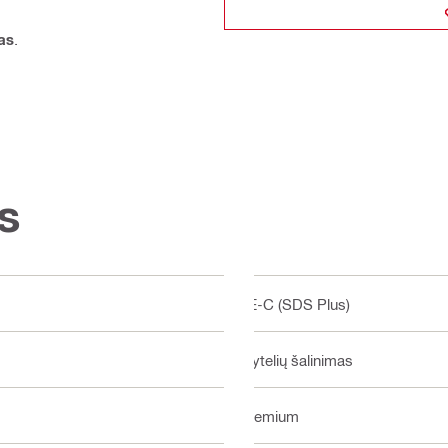
as
.
s
TE-C (SDS Plus)
Plytelių šalinimas
Premium