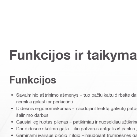
Funkcijos ir taikyma
Funkcijos
Savaiminio aštrinimo ašmenys – tuo pačiu kaltu dirbsite daug
nereikia galąsti ar perkietinti
Didesnis ergonomiškumas – naudojant lenktą galvutę patogu
šalinimo darbus
Gausiai legiruotas plienas – patikimiau ir nuosekliau užtikri
Dar didesnė skėlimo galia – itin patvarus antgalis iš įrankio
Gaminami įvairaus pločio ir ilgio – naudojant trumpesnes g