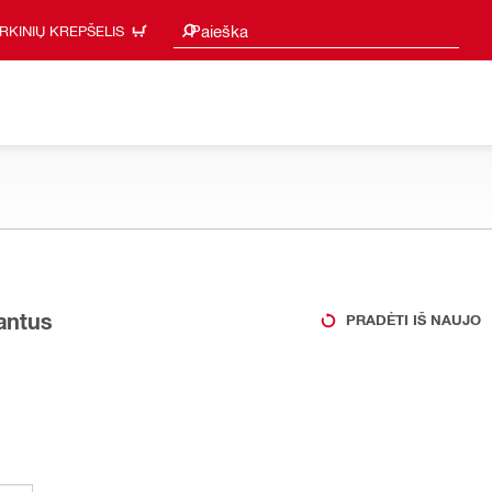
Paieškos pasiūlymai
Paieška
IRKINIŲ KREPŠELIS
iantus
PRADĖTI IŠ NAUJO