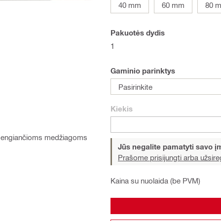
40 mm
60 mm
80 
Pakuotės dydis
1
Gaminio parinktys
Pasirinkite
Kiekis
ių dengiančioms medžiagoms
Jūs negalite pamatyti savo 
Prašome prisijungti arba užsireg
Kaina su nuolaida (be PVM)