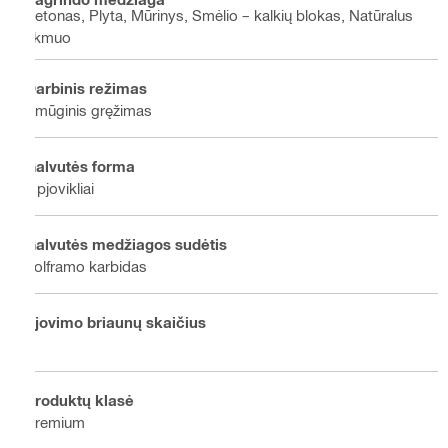
Betonas, Plyta, Mūrinys, Smėlio – kalkių blokas, Natūralus
akmuo
Darbinis režimas
Smūginis gręžimas
Galvutės forma
2 pjovikliai
Galvutės medžiagos sudėtis
Volframo karbidas
Pjovimo briaunų skaičius
2
Produktų klasė
Premium