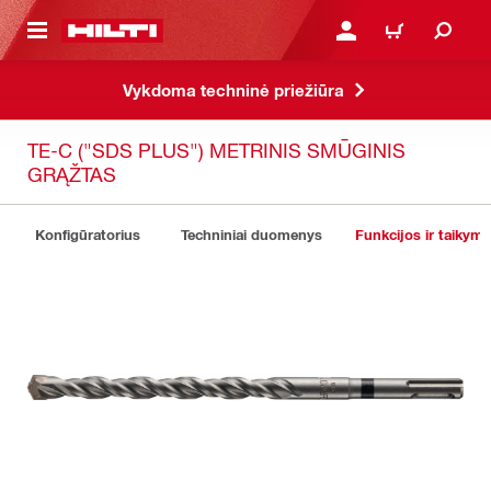
PAGRINDINIO TURINIO
PRISIJUNGTI ARBA REGI
PIRKINIŲ KREPŠE
Vykdoma techninė priežiūra
TE-C ("SDS PLUS") METRINIS SMŪGINIS
GRĄŽTAS
Konfigūratorius
Techniniai duomenys
Funkcijos ir taikyma