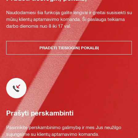
Naudodamiesi šia funkcija galite lengvai ir greitai susisiekti su
mūsų klientų aptarnavimo komanda. Ši paslauga teikiama
darbo dienomis nuo 8 iki 17 val.
PRADĖTI TIESIOGINĮ POKALBĮ
Prašyti perskambinti
Pasirinkite perskambinimo galimybę ir mes Jus neužilgo
sujungsime su klientų aptarnavimo komanda.