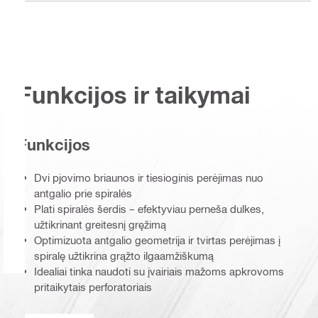
Funkcijos ir taikymai
Funkcijos
Dvi pjovimo briaunos ir tiesioginis perėjimas nuo
antgalio prie spiralės
Plati spiralės šerdis – efektyviau perneša dulkes,
užtikrinant greitesnį gręžimą
Optimizuota antgalio geometrija ir tvirtas perėjimas į
spiralę užtikrina grąžto ilgaamžiškumą
Idealiai tinka naudoti su įvairiais mažoms apkrovoms
pritaikytais perforatoriais