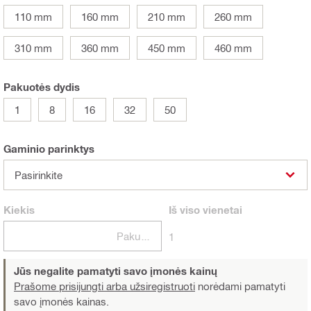
110 mm
160 mm
210 mm
260 mm
310 mm
360 mm
450 mm
460 mm
Pakuotės dydis
1
8
16
32
50
Gaminio parinktys
Pasirinkite
Kiekis
Iš viso
vienetai
Pakuotės
1
Jūs negalite pamatyti savo įmonės kainų
Prašome prisijungti arba užsiregistruoti
norėdami pamatyti
savo įmonės kainas.