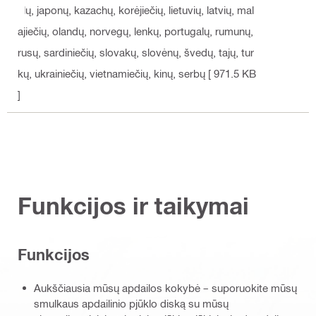
alų, japonų, kazachų, korėjiečių, lietuvių, latvių, mal
ajiečių, olandų, norvegų, lenkų, portugalų, rumunų,
rusų, sardiniečių, slovakų, slovėnų, švedų, tajų, tur
kų, ukrainiečių, vietnamiečių, kinų, serbų
[ 971.5 KB
]
Funkcijos ir taikymai
Funkcijos
Aukščiausia mūsų apdailos kokybė – suporuokite mūsų
smulkaus apdailinio pjūklo diską su mūsų