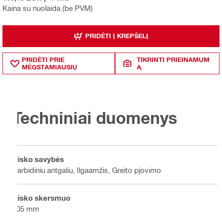
Kaina su nuolaida (be PVM)
PRIDĖTI Į KREPŠELĮ
PRIDĖTI PRIE
TIKRINTI PRIEINAMUM
MĖGSTAMIAUSIŲ
Ą
Techniniai duomenys
Disko savybės
Karbidiniu antgaliu, Ilgaamžis, Greito pjovimo
Disko skersmuo
305 mm