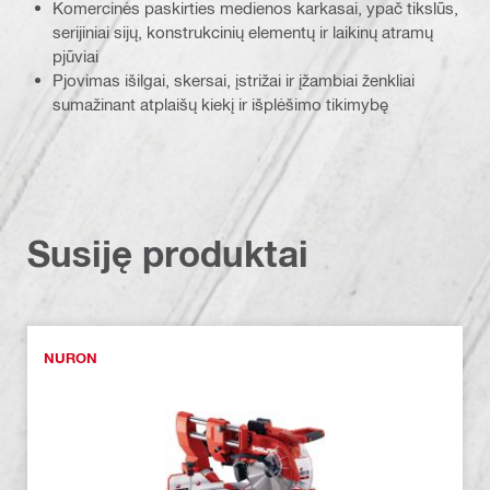
Komercinės paskirties medienos karkasai, ypač tikslūs,
serijiniai sijų, konstrukcinių elementų ir laikinų atramų
pjūviai
Pjovimas išilgai, skersai, įstrižai ir įžambiai ženkliai
sumažinant atplaišų kiekį ir išplėšimo tikimybę
Susiję produktai
NURON