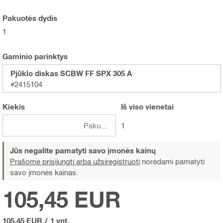
Pakuotės dydis
1
Gaminio parinktys
Pjūklo diskas SCBW FF SPX 305 A
#2415104
Kiekis
Iš viso
vienetai
Pakuotės
1
Jūs negalite pamatyti savo įmonės kainų
Prašome prisijungti arba užsiregistruoti
norėdami pamatyti
savo įmonės kainas.
105,45 EUR
105,45 EUR
/
1 vnt.