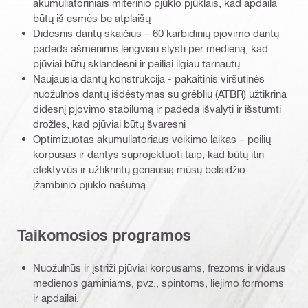
akumuliatoriniais miterinio pjūklo pjūklais, kad apdaila
būtų iš esmės be atplaišų
Didesnis dantų skaičius – 60 karbidinių pjovimo dantų
padeda ašmenims lengviau slysti per medieną, kad
pjūviai būtų sklandesni ir peiliai ilgiau tarnautų
Naujausia dantų konstrukcija - pakaitinis viršutinės
nuožulnos dantų išdėstymas su grėbliu (ATBR) užtikrina
didesnį pjovimo stabilumą ir padeda išvalyti ir išstumti
drožles, kad pjūviai būtų švaresni
Optimizuotas akumuliatoriaus veikimo laikas – peilių
korpusas ir dantys suprojektuoti taip, kad būtų itin
efektyvūs ir užtikrintų geriausią mūsų belaidžio
įžambinio pjūklo našumą.
Taikomosios programos
Nuožulnūs ir įstriži pjūviai korpusams, frezoms ir vidaus
medienos gaminiams, pvz., spintoms, liejimo formoms
ir apdailai.