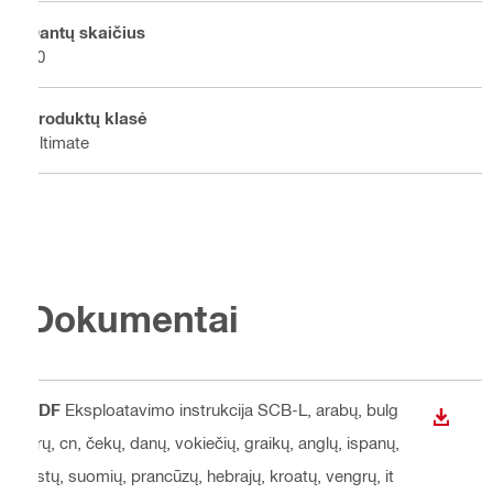
Dantų skaičius
60
Produktų klasė
Ultimate
Dokumentai
PDF
Eksploatavimo instrukcija SCB-L
, arabų, bulg
ATSISI
arų, cn, čekų, danų, vokiečių, graikų, anglų, ispanų,
estų, suomių, prancūzų, hebrajų, kroatų, vengrų, it