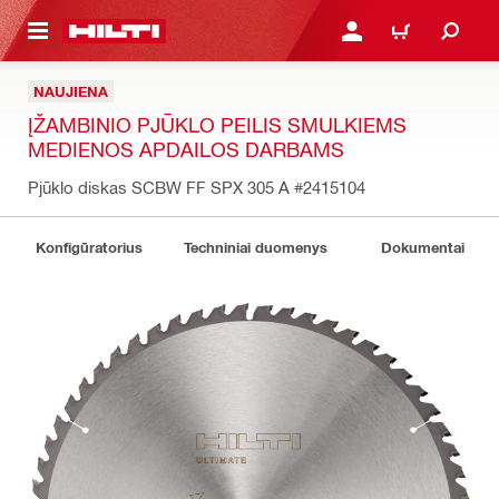
PAGRINDINIO TURINIO
PRISIJUNGTI ARBA REGI
PIRKINIŲ KREPŠE
NAUJIENA
ĮŽAMBINIO PJŪKLO PEILIS SMULKIEMS
MEDIENOS APDAILOS DARBAMS
Pjūklo diskas SCBW FF SPX 305 A
#2415104
Konfigūratorius
Techniniai duomenys
Dokumentai