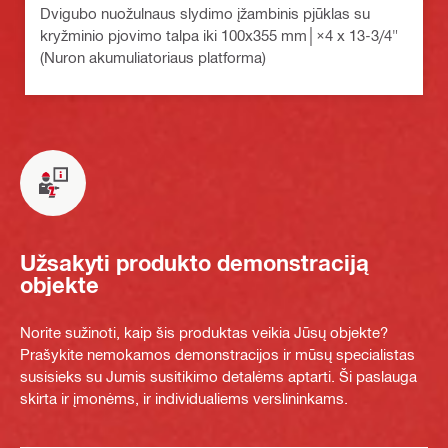
Dvigubo nuožulnaus slydimo įžambinis pjūklas su
kryžminio pjovimo talpa iki 100x355 mm│×4 x 13-3/4"
(Nuron akumuliatoriaus platforma)
Užsakyti produkto demonstraciją
objekte
Norite sužinoti, kaip šis produktas veikia Jūsų objekte?
Prašykite nemokamos demonstracijos ir mūsų specialistas
susisieks su Jumis susitikimo detalėms aptarti. Ši paslauga
skirta ir įmonėms, ir individualiems verslininkams.