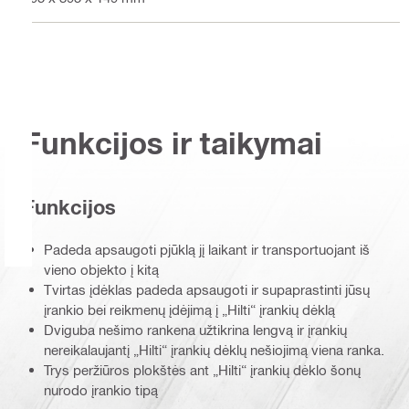
Funkcijos ir taikymai
Funkcijos
Padeda apsaugoti pjūklą jį laikant ir transportuojant iš
vieno objekto į kitą
Tvirtas įdėklas padeda apsaugoti ir supaprastinti jūsų
įrankio bei reikmenų įdėjimą į „Hilti“ įrankių dėklą
Dviguba nešimo rankena užtikrina lengvą ir įrankių
nereikalaujantį „Hilti“ įrankių dėklų nešiojimą viena ranka.
Trys peržiūros plokštės ant „Hilti“ įrankių dėklo šonų
nurodo įrankio tipą