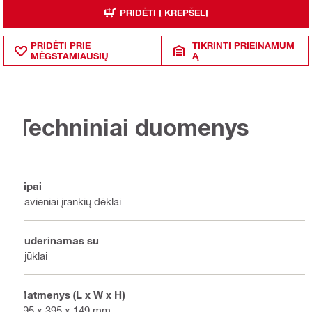
PRIDĖTI Į KREPŠELĮ
PRIDĖTI PRIE
TIKRINTI PRIEINAMUM
MĖGSTAMIAUSIŲ
Ą
Techniniai duomenys
Tipai
Pavieniai įrankių dėklai
Suderinamas su
Pjūklai
Matmenys (L x W x H)
495 x 395 x 149 mm