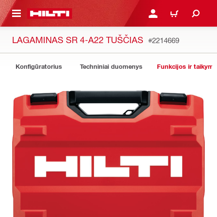
PAGRINDINIO TURINIO
PRISIJUNGTI ARBA REGI
PIRKINIŲ KREPŠE
LAGAMINAS SR 4-A22 TUŠČIAS
#2214669
Konfigūratorius
Techniniai duomenys
Funkcijos ir taikyma