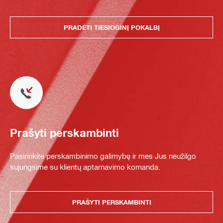
PRADĖTI TIESIOGINĮ POKALBĮ
Prašyti perskambinti
Pasirinkite perskambinimo galimybę ir mes Jus neužilgo
sujungsime su klientų aptarnavimo komanda.
PRAŠYTI PERSKAMBINTI