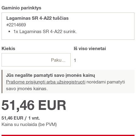
Gaminio parinktys
Lagaminas SR 4-A22 tuščias
#2214669
1x Lagaminas SR 4-A22 surink.
Kiekis
Iš viso
vienetai
Pakuotės
1
Jūs negalite pamatyti savo įmonės kainų
Prašome prisijungti arba užsiregistruoti
norėdami pamatyti
savo įmonės kainas.
51,46 EUR
51,46 EUR
/
1 vnt.
Kaina su nuolaida (be PVM)