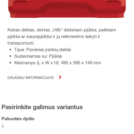
Kietas dėklas, skirtas „Hilti“ diskiniam pjūklui, peiliniam
pjūklui ar siaurapjūkliui ir jų reikmenims laikyti ir
transportuoti.
Tipai: Pavieniai įrankių dėklai
Suderinamas su: Pjūklai
Matmenys (L x W x H): 495 x 395 x 149 mm
DAUGIAU INFORMACIJOS
Pasirinkite galimus variantus
Pakuotės dydis
1