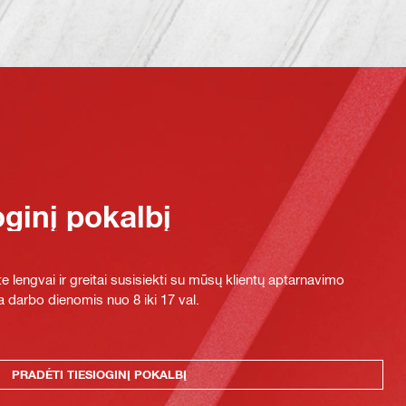
oginį pokalbį
e lengvai ir greitai susisiekti su mūsų klientų aptarnavimo
 darbo dienomis nuo 8 iki 17 val.
PRADĖTI TIESIOGINĮ POKALBĮ