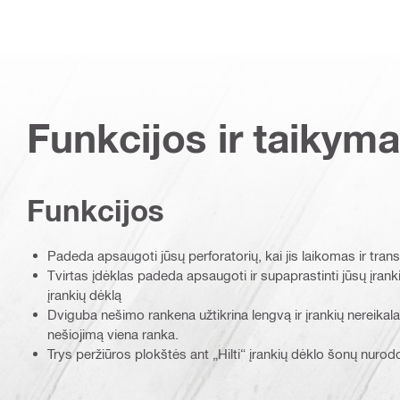
Funkcijos ir taikyma
Funkcijos
Padeda apsaugoti jūsų perforatorių, kai jis laikomas ir tr
Tvirtas įdėklas padeda apsaugoti ir supaprastinti jūsų įranki
įrankių dėklą
Dviguba nešimo rankena užtikrina lengvą ir įrankių nereikalauj
nešiojimą viena ranka.
Trys peržiūros plokštės ant „Hilti“ įrankių dėklo šonų nurodo