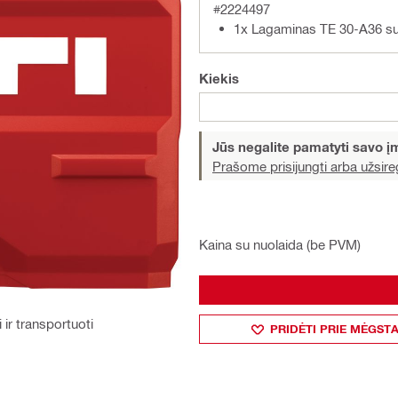
#2224497
1x Lagaminas TE 30-A36 su
Kiekis
Jūs negalite pamatyti savo 
Prašome prisijungti arba užsireg
Kaina su nuolaida (be PVM)
i ir transportuoti
PRIDĖTI PRIE MĖGST