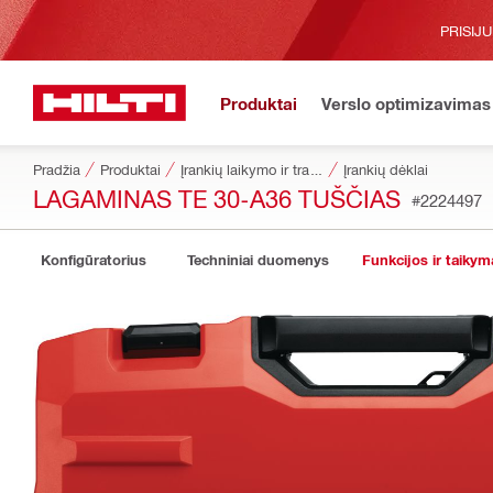
PRISIJ
Produktai
Verslo optimizavimas
Pradžia
Produktai
Įrankių laikymo ir transportavimo sistemos
Įrankių dėklai
LAGAMINAS TE 30-A36 TUŠČIAS
#2224497
Konfigūratorius
Techniniai duomenys
Funkcijos ir taikym