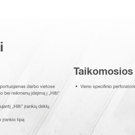
i
Taikomosios
ansportuojamas darbo vietose
Vieno specifinio perforator
o bei reikmenų įdėjimą į „Hilti“
antį „Hilti“ įrankių dėklų
 įrankio tipą