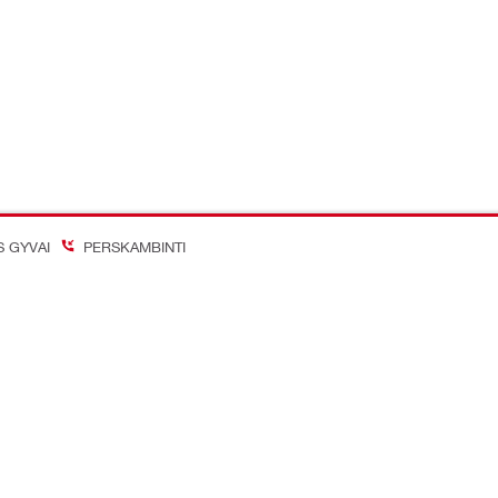
S GYVAI
PERSKAMBINTI
on Better