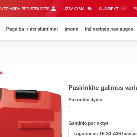
UNGTI ARBA REGISTRUOTIS
UŽSAKYMAI
SUSISIEKTI‎
P
Pagalba ir atsisiuntimai
Įmonė
Inžinerinės paslaugos
ai
Pasirinkite galimus var
Pakuotės dydis
1
Gaminio parinktys
Lagaminas TE 30-A36 tuščia