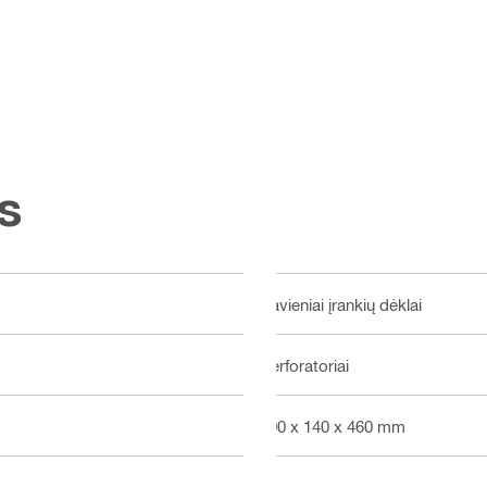
s
Pavieniai įrankių dėklai
Perforatoriai
600 x 140 x 460 mm