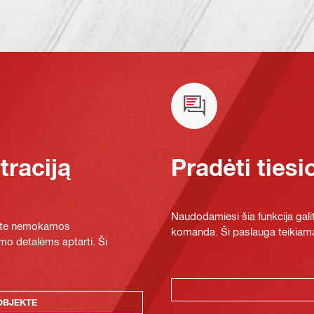
raciją
Pradėti tiesi
Naudodamiesi šia funkcija galit
ykite nemokamos
komanda. Ši paslauga teikiama
mo detalėms aptarti. Ši
OBJEKTE