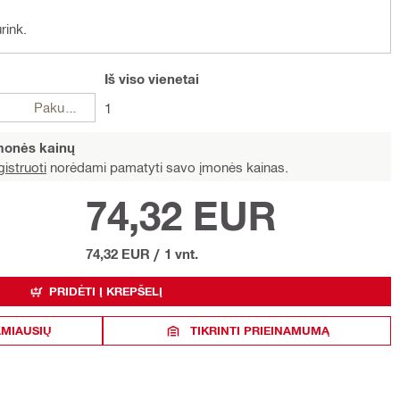
rink.
Iš viso
vienetai
Pakuotės
1
įmonės kainų
istruoti
norėdami pamatyti savo įmonės kainas.
74,32 EUR
74,32 EUR
/
1 vnt.
PRIDĖTI Į KREPŠELĮ
AMIAUSIŲ
TIKRINTI PRIEINAMUMĄ