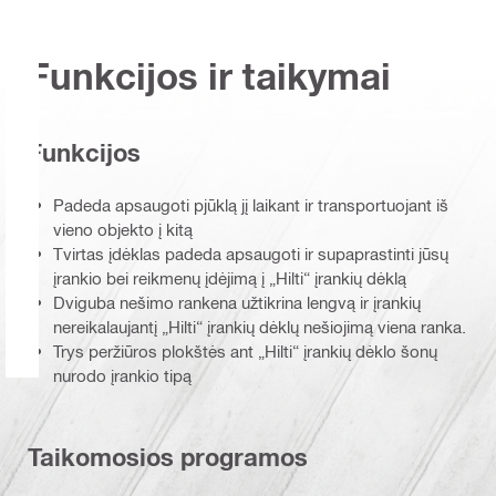
Funkcijos ir taikymai
Funkcijos
Padeda apsaugoti pjūklą jį laikant ir transportuojant iš
vieno objekto į kitą
Tvirtas įdėklas padeda apsaugoti ir supaprastinti jūsų
įrankio bei reikmenų įdėjimą į „Hilti“ įrankių dėklą
Dviguba nešimo rankena užtikrina lengvą ir įrankių
nereikalaujantį „Hilti“ įrankių dėklų nešiojimą viena ranka.
Trys peržiūros plokštės ant „Hilti“ įrankių dėklo šonų
nurodo įrankio tipą
Taikomosios programos