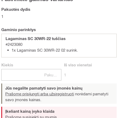
Pakuotės dydis
1
Gaminio parinktys
Lagaminas SC 30WR-22 tuščias
#2423080
1x Lagaminas SC 30WR-22 02 surink.
Kiekis
Iš viso
vienetai
Pakuotės
1
Jūs negalite pamatyti savo įmonės kainų
Prašome prisijungti arba užsiregistruoti
norėdami pamatyti
savo įmonės kainas.
Įkeliant kainą įvyko klaida
Prašome susisiekti su mumis