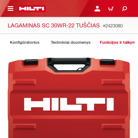
PAGRINDINIO TURINIO
PRISIJUNGTI ARBA REGI
PIRKINIŲ KREPŠE
LAGAMINAS SC 30WR-22 TUŠČIAS
#2423080
Konfigūratorius
Techniniai duomenys
Funkcijos ir taikyma