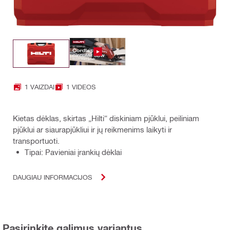
1 VAIZDAI
1 VIDEOS
Kietas dėklas, skirtas „Hilti“ diskiniam pjūklui, peiliniam
pjūklui ar siaurapjūkliui ir jų reikmenims laikyti ir
transportuoti.
Tipai: Pavieniai įrankių dėklai
DAUGIAU INFORMACIJOS
Pasirinkite galimus variantus