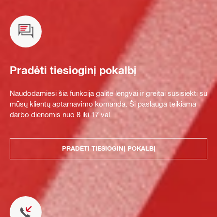
Pradėti tiesioginį pokalbį
Naudodamiesi šia funkcija galite lengvai ir greitai susisiekti su
mūsų klientų aptarnavimo komanda. Ši paslauga teikiama
darbo dienomis nuo 8 iki 17 val.
PRADĖTI TIESIOGINĮ POKALBĮ