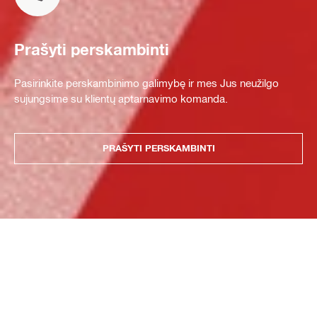
Prašyti perskambinti
Pasirinkite perskambinimo galimybę ir mes Jus neužilgo
sujungsime su klientų aptarnavimo komanda.
PRAŠYTI PERSKAMBINTI