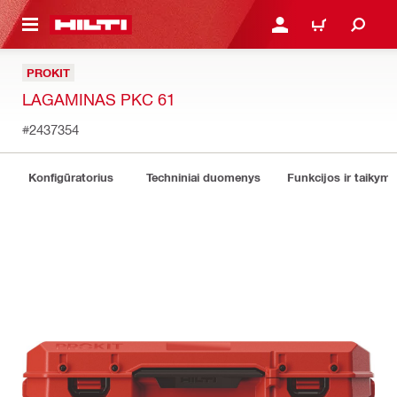
PAGRINDINIO TURINIO
PRISIJUNGTI ARBA REGI
PIRKINIŲ KREPŠE
PROKIT
LAGAMINAS PKC 61
#2437354
Konfigūratorius
Techniniai duomenys
Funkcijos ir taikyma