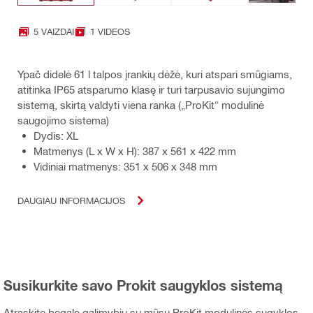
5 VAIZDAI
1 VIDEOS
Ypač didelė 61 l talpos įrankių dėžė, kuri atspari smūgiams,
atitinka IP65 atsparumo klasę ir turi tarpusavio sujungimo
sistemą, skirtą valdyti viena ranka („ProKit“ modulinė
saugojimo sistema)
Dydis: XL
Matmenys (L x W x H): 387 x 561 x 422 mm
Vidiniai matmenys: 351 x 506 x 348 mm
DAUGIAU INFORMACIJOS
Susikurkite savo Prokit saugyklos sistemą
Atraskite begalę galimybių su mūsų ProKit modulinės sugyklos