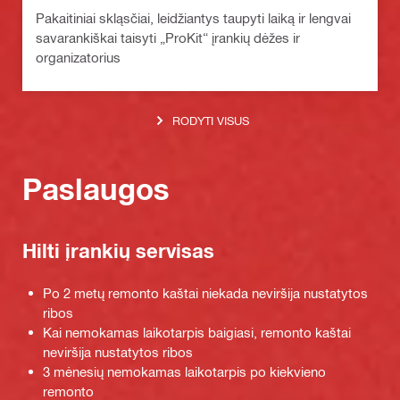
Pakaitiniai skląsčiai, leidžiantys taupyti laiką ir lengvai
savarankiškai taisyti „ProKit“ įrankių dėžes ir
organizatorius
RODYTI VISUS
Paslaugos
Hilti įrankių servisas
Po 2 metų remonto kaštai niekada neviršija nustatytos
ribos
Kai nemokamas laikotarpis baigiasi, remonto kaštai
neviršija nustatytos ribos
3 mėnesių nemokamas laikotarpis po kiekvieno
remonto