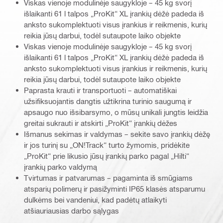
Viskas vienoje modulinėje saugykloje – 45 kg svorį
išlaikanti 61 l talpos „ProKit“ XL įrankių dėžė padeda iš
anksto sukomplektuoti visus įrankius ir reikmenis, kurių
reikia jūsų darbui, todėl sutaupote laiko objekte
Viskas vienoje modulinėje saugykloje – 45 kg svorį
išlaikanti 61 l talpos „ProKit“ XL įrankių dėžė padeda iš
anksto sukomplektuoti visus įrankius ir reikmenis, kurių
reikia jūsų darbui, todėl sutaupote laiko objekte
Paprasta krauti ir transportuoti – automatiškai
užsifiksuojantis dangtis užtikrina turinio saugumą ir
apsaugo nuo išsibarsymo, o mūsų unikali jungtis leidžia
greitai sukrauti ir atskirti „ProKit“ įrankių dėžes
Išmanus sekimas ir valdymas – sekite savo įrankių dėžę
ir jos turinį su „ON!Track“ turto žymomis, pridėkite
„ProKit“ prie likusio jūsų įrankių parko pagal „Hilti“
įrankių parko valdymą
Tvirtumas ir patvarumas – pagaminta iš smūgiams
atsparių polimerų ir pasižyminti IP65 klasės atsparumu
dulkėms bei vandeniui, kad padėtų atlaikyti
atšiauriausias darbo sąlygas