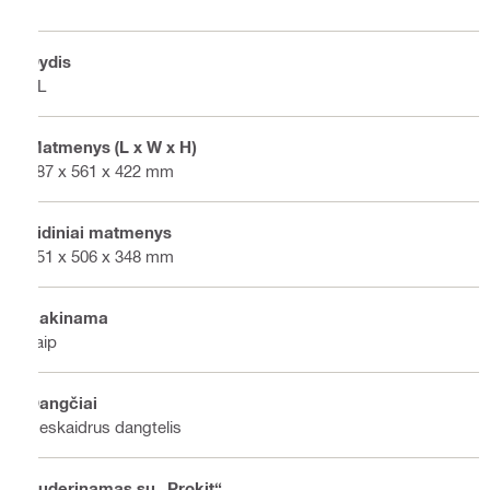
Dydis
XL
Matmenys (L x W x H)
387 x 561 x 422 mm
Vidiniai matmenys
351 x 506 x 348 mm
Rakinama
Taip
Dangčiai
Neskaidrus dangtelis
Suderinamas su „Prokit“