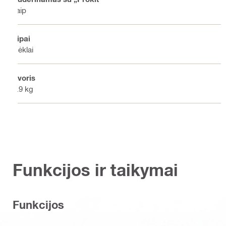
Taip
Tipai
Dėklai
Svoris
5.9 kg
Funkcijos ir taikymai
Funkcijos