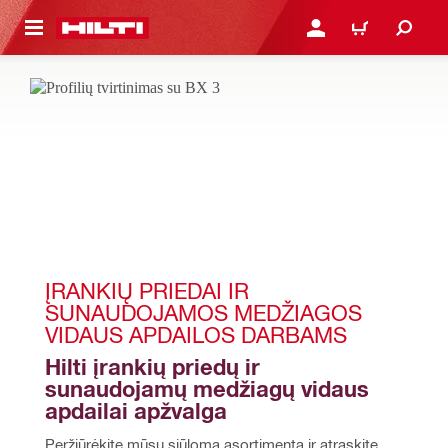
PAGRINDINIO TURINIO
PRISIJUNGTI ARBA REGI
PIRKINIŲ KREPŠE
ĮRANKIŲ PRIEDAI IR 
SUNAUDOJAMOS MEDŽIAGOS 
VIDAUS APDAILOS DARBAMS
Hilti įrankių priedų ir 
sunaudojamų medžiagų vidaus 
apdailai apžvalga
Peržiūrėkite mūsų siūlomą asortimentą ir atraskite 