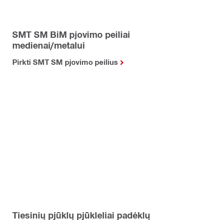
SMT SM BiM pjovimo peiliai
medienai/metalui
Pirkti SMT SM pjovimo peilius
Tiesinių pjūklų pjūkleliai padėklų