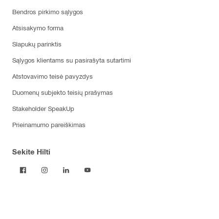
Bendros pirkimo sąlygos
Atsisakymo forma
Slapukų parinktis
Sąlygos klientams su pasirašyta sutartimi
Atstovavimo teisė pavyzdys
Duomenų subjekto teisių prašymas
Stakeholder SpeakUp
Prieinamumo pareiškimas
Sekite Hilti
Produktai
Elektriniai įrankiai
Programinė įranga