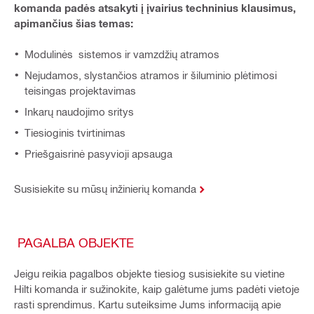
komanda padės atsakyti į įvairius techninius klausimus,
apimančius šias temas:
Modulinės sistemos ir vamzdžių atramos
Nejudamos, slystančios atramos ir šiluminio plėtimosi
teisingas projektavimas
Inkarų naudojimo sritys
Tiesioginis tvirtinimas
Priešgaisrinė pasyvioji apsauga
Susisiekite su mūsų inžinierių komanda
PAGALBA OBJEKTE
Jeigu reikia pagalbos objekte tiesiog susisiekite su vietine
Hilti komanda ir sužinokite, kaip galėtume jums padėti vietoje
rasti sprendimus. Kartu suteiksime Jums informaciją apie