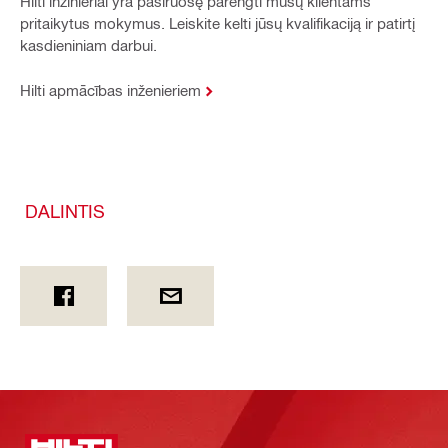
Hilti inžinieriai yra pasiruošę parengti mūsų klientams
pritaikytus mokymus. Leiskite kelti jūsų kvalifikaciją ir patirtį
kasdieniniam darbui.
Hilti apmācības inženieriem
DALINTIS