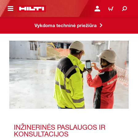
PAGRINDINIO TURINIO
PRISIJUNGTI ARBA REGI
PIRKINIŲ KREPŠE
Vykdoma techninė priežiūra
INŽINERINĖS PASLAUGOS IR 
KONSULTACIJOS