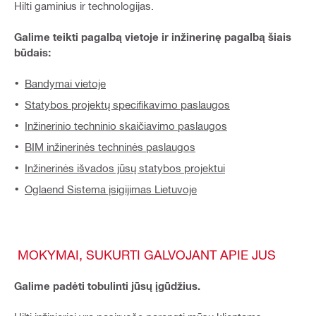
Hilti gaminius ir technologijas.
Galime teikti pagalbą vietoje ir inžinerinę pagalbą šiais
būdais:
Bandymai vietoje
Statybos projektų specifikavimo paslaugos
Inžinerinio techninio skaičiavimo paslaugos
BIM inžinerinės techninės paslaugos
Inžinerinės išvados jūsų statybos projektui
Oglaend Sistema įsigijimas Lietuvoje
MOKYMAI, SUKURTI GALVOJANT APIE JUS
Galime padėti tobulinti jūsų įgūdžius.