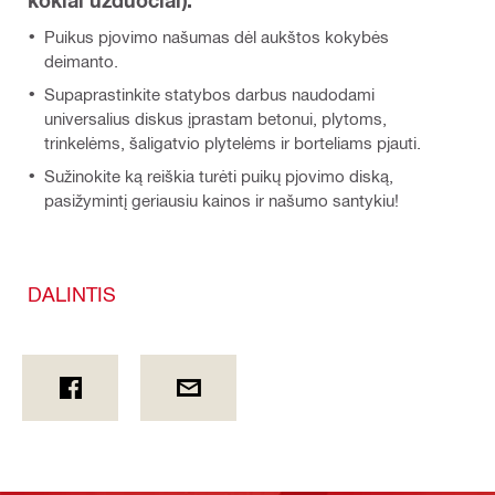
kokiai užduočiai).
Puikus pjovimo našumas dėl aukštos kokybės
deimanto.
Supaprastinkite statybos darbus naudodami
universalius diskus įprastam betonui, plytoms,
trinkelėms, šaligatvio plytelėms ir borteliams pjauti.
Sužinokite ką reiškia turėti puikų pjovimo diską,
pasižymintį geriausiu kainos ir našumo santykiu!
DALINTIS