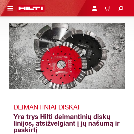
PAGRINDINIO TURINIO
PRISIJUNGTI ARBA REGI
PIRKINIŲ KREPŠE
DEIMANTINIAI DISKAI
Yra trys Hilti deimantinių diskų 
linijos, atsižvelgiant į jų našumą ir 
paskirtį