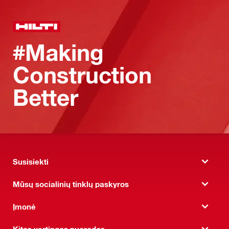
#Making
Construction
Better
Susisiekti
Mūsų socialinių tinklų paskyros
Įmonė
Kitos vertingos nuorodos