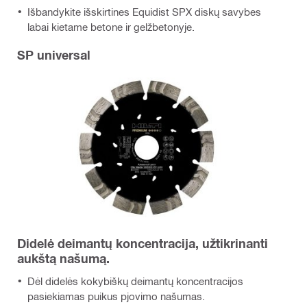
Išbandykite išskirtines Equidist SPX diskų savybes
labai kietame betone ir gelžbetonyje.
SP universal
Didelė deimantų koncentracija, užtikrinanti
aukštą našumą.
Dėl didelės kokybiškų deimantų koncentracijos
pasiekiamas puikus pjovimo našumas.