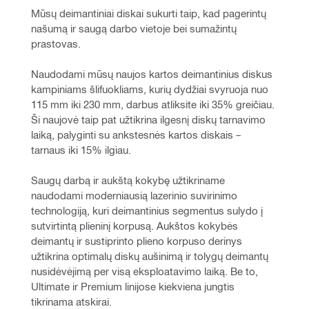
Mūsų deimantiniai diskai sukurti taip, kad pagerintų 
našumą ir saugą darbo vietoje bei sumažintų 
prastovas.
Naudodami mūsų naujos kartos deimantinius diskus 
kampiniams šlifuokliams, kurių dydžiai svyruoja nuo 
115 mm iki 230 mm, darbus atliksite iki 35% greičiau. 
Ši naujovė taip pat užtikrina ilgesnį diskų tarnavimo 
laiką, palyginti su ankstesnės kartos diskais – 
tarnaus iki 15% ilgiau.
Saugų darbą ir aukštą kokybę užtikriname 
naudodami moderniausią lazerinio suvirinimo 
technologiją, kuri deimantinius segmentus sulydo į 
sutvirtintą plieninį korpusą. Aukštos kokybės 
deimantų ir sustiprinto plieno korpuso derinys 
užtikrina optimalų diskų aušinimą ir tolygų deimantų 
nusidėvėjimą per visą eksploatavimo laiką. Be to, 
Ultimate ir Premium linijose kiekviena jungtis 
tikrinama atskirai.