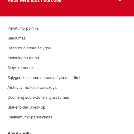
Privatumo politika
Saugumas
Bendros pirkimo sąlygos
Atsisakymo forma
Slapukų parinktis
Sąlygos klientams su pasirašyta sutartimi
Atstovavimo teisė pavyzdys
Duomenų subjekto teisių prašymas
Stakeholder SpeakUp
Prieinamumo pareiškimas
Sekite Hilti