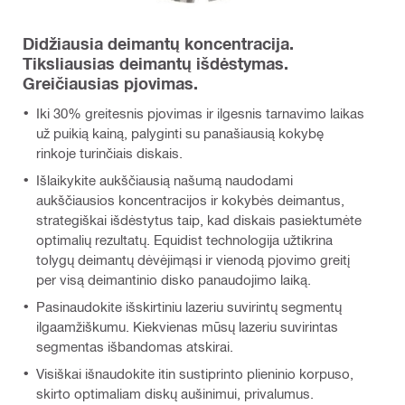
Didžiausia deimantų koncentracija.
Tiksliausias deimantų išdėstymas.
Greičiausias pjovimas.
Iki 30% greitesnis pjovimas ir ilgesnis tarnavimo laikas
už puikią kainą, palyginti su panašiausią kokybę
rinkoje turinčiais diskais.
Išlaikykite aukščiausią našumą naudodami
aukščiausios koncentracijos ir kokybės deimantus,
strategiškai išdėstytus taip, kad diskais pasiektumėte
optimalių rezultatų. Equidist technologija užtikrina
tolygų deimantų dėvėjimąsi ir vienodą pjovimo greitį
per visą deimantinio disko panaudojimo laiką.
Pasinaudokite išskirtiniu lazeriu suvirintų segmentų
ilgaamžiškumu. Kiekvienas mūsų lazeriu suvirintas
segmentas išbandomas atskirai.
Visiškai išnaudokite itin sustiprinto plieninio korpuso,
skirto optimaliam diskų aušinimui, privalumus.