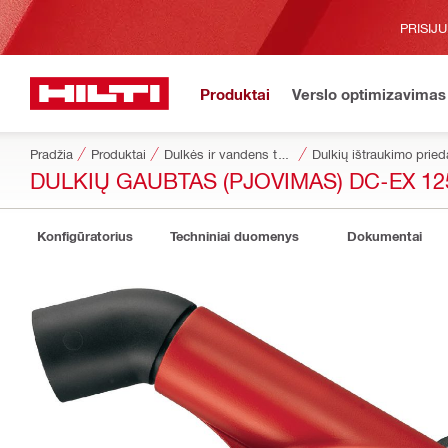
PRISIJ
Produktai
Verslo optimizavimas
Pradžia
Produktai
Dulkės ir vandens tvarkymas
Dulkių ištraukimo pried
DULKIŲ GAUBTAS (PJOVIMAS) DC-EX 12
Konfigūratorius
Techniniai duomenys
Dokumentai