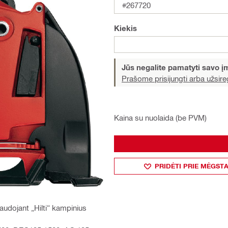
#267720
Kiekis
Jūs negalite pamatyti savo 
Prašome prisijungti arba užsireg
Kaina su nuolaida (be PVM)
PRIDĖTI PRIE MĖGST
audojant „Hilti“ kampinius