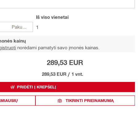
Iš viso
vienetai
Pakuotės
1
įmonės kainų
istruoti
norėdami pamatyti savo įmonės kainas.
289,53 EUR
289,53 EUR
/
1 vnt.
PRIDĖTI Į KREPŠELĮ
AMIAUSIŲ
TIKRINTI PRIEINAMUMĄ