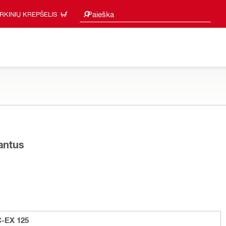
Paieškos pasiūlymai
Paieška
IRKINIŲ KREPŠELIS
iantus
C-EX 125