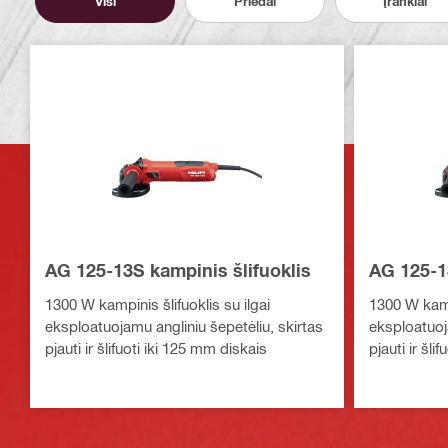
Visi
Priedai
Įrankiai
AG 125-13S kampinis šlifuoklis
AG 125-1
1300 W kampinis šlifuoklis su ilgai
1300 W kampi
eksploatuojamu angliniu šepetėliu, skirtas
eksploatuoja
pjauti ir šlifuoti iki 125 mm diskais
pjauti ir šli