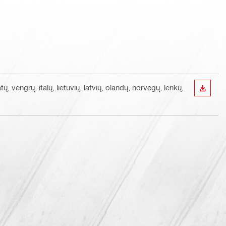
, vengrų, italų, lietuvių, latvių, olandų, norvegų, lenkų,
ATSISI