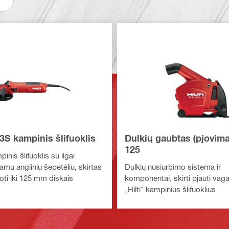
3S kampinis šlifuoklis
Dulkių gaubtas (pjovim
125
nis šlifuoklis su ilgai
mu angliniu šepetėliu, skirtas
Dulkių nusiurbimo sistema ir
fuoti iki 125 mm diskais
komponentai, skirti pjauti vag
„Hilti“ kampinius šlifuoklius