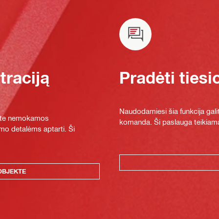
raciją
Pradėti tiesi
Naudodamiesi šia funkcija galit
ykite nemokamos
komanda. Ši paslauga teikiama
mo detalėms aptarti. Ši
OBJEKTE