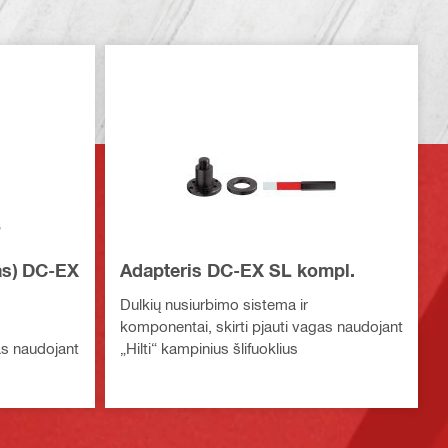
as) DC-EX
Adapteris DC-EX SL kompl.
Dulkių nusiurbimo sistema ir
komponentai, skirti pjauti vagas naudojant
as naudojant
„Hilti“ kampinius šlifuoklius