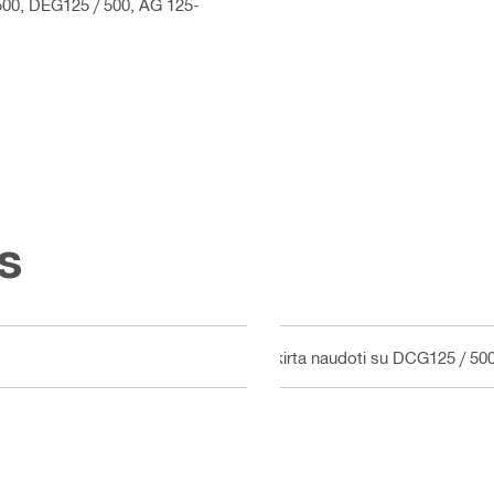
 500, DEG125 / 500, AG 125-
s
Skirta naudoti su DCG125 / 5