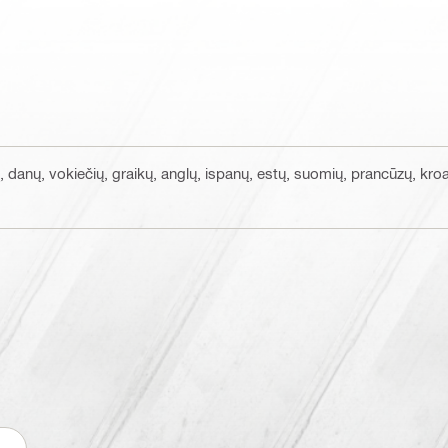
, danų, vokiečių, graikų, anglų, ispanų, estų, suomių, prancūzų, kroatų