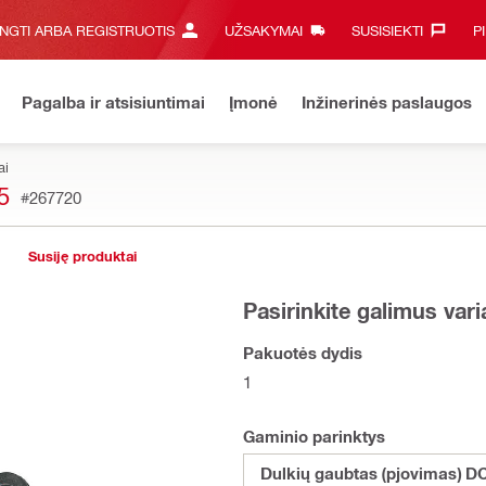
UNGTI ARBA REGISTRUOTIS
UŽSAKYMAI
SUSISIEKTI‎
P
Pagalba ir atsisiuntimai
Įmonė
Inžinerinės paslaugos
ai
5
#267720
Susiję produktai
Pasirinkite galimus var
Pakuotės dydis
1
Gaminio parinktys
Dulkių gaubtas (pjovimas) D