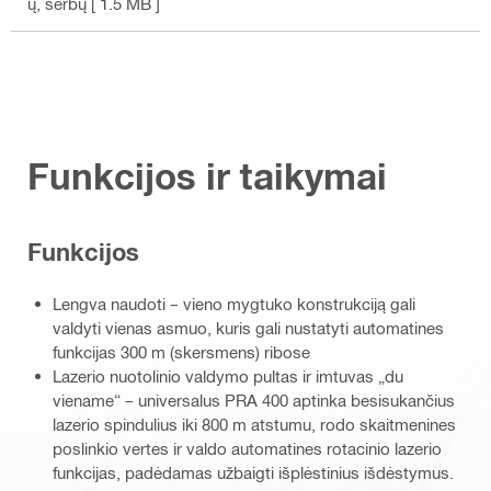
ų, serbų
[ 1.5 MB ]
Funkcijos ir taikymai
Funkcijos
Lengva naudoti – vieno mygtuko konstrukciją gali
valdyti vienas asmuo, kuris gali nustatyti automatines
funkcijas 300 m (skersmens) ribose
Lazerio nuotolinio valdymo pultas ir imtuvas „du
viename“ – universalus PRA 400 aptinka besisukančius
lazerio spindulius iki 800 m atstumu, rodo skaitmenines
poslinkio vertes ir valdo automatines rotacinio lazerio
funkcijas, padėdamas užbaigti išplėstinius išdėstymus.