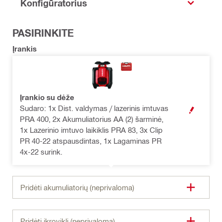
Konfigūratorius
PASIRINKITE
Įrankis
Įrankio su dėže
Sudaro: 1x Dist. valdymas / lazerinis imtuvas
ATIDARYTI MO
PRA 400, 2x Akumuliatorius AA (2) šarminė,
1x Lazerinio imtuvo laikiklis PRA 83, 3x Clip
PR 40-22 atspausdintas, 1x Lagaminas PR
4x-22 surink.
Pridėti akumuliatorių (neprivaloma)
Pridėti įkroviklį (neprivaloma)