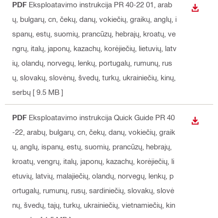
PDF
Eksploatavimo instrukcija PR 40-22 01
, arab
ATSISI
ų, bulgarų, cn, čekų, danų, vokiečių, graikų, anglų, i
spanų, estų, suomių, prancūzų, hebrajų, kroatų, ve
ngrų, italų, japonų, kazachų, korėjiečių, lietuvių, latv
ių, olandų, norvegų, lenkų, portugalų, rumunų, rus
ų, slovakų, slovėnų, švedų, turkų, ukrainiečių, kinų,
serbų
[ 9.5 MB ]
PDF
Eksploatavimo instrukcija Quick Guide PR 40
ATSISI
-22
, arabų, bulgarų, cn, čekų, danų, vokiečių, graik
ų, anglų, ispanų, estų, suomių, prancūzų, hebrajų,
kroatų, vengrų, italų, japonų, kazachų, korėjiečių, li
etuvių, latvių, malajiečių, olandų, norvegų, lenkų, p
ortugalų, rumunų, rusų, sardiniečių, slovakų, slovė
nų, švedų, tajų, turkų, ukrainiečių, vietnamiečių, kin