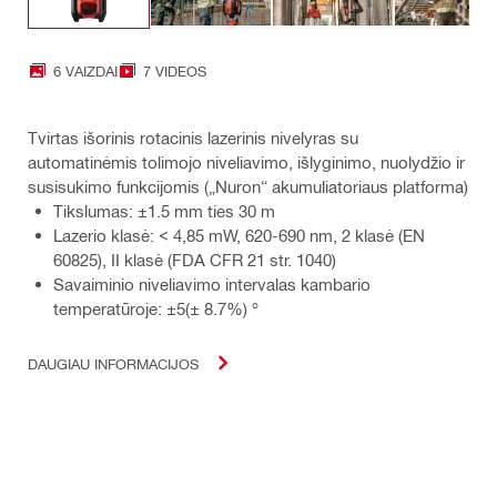
6 VAIZDAI
7 VIDEOS
Tvirtas išorinis rotacinis lazerinis nivelyras su
automatinėmis tolimojo niveliavimo, išlyginimo, nuolydžio ir
susisukimo funkcijomis („Nuron“ akumuliatoriaus platforma)
Tikslumas: ±1.5 mm ties 30 m
Lazerio klasė: < 4,85 mW, 620-690 nm, 2 klasė (EN
60825), II klasė (FDA CFR 21 str. 1040)
Savaiminio niveliavimo intervalas kambario
temperatūroje: ±5(± 8.7%) °
DAUGIAU INFORMACIJOS