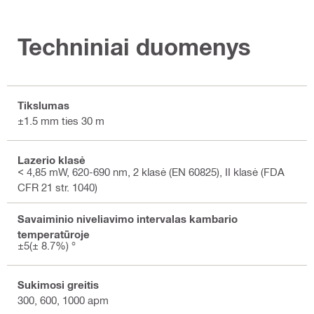
Techniniai duomenys
Tikslumas
±1.5 mm ties 30 m
Lazerio klasė
< 4,85 mW, 620-690 nm, 2 klasė (EN 60825), II klasė (FDA
CFR 21 str. 1040)
Savaiminio niveliavimo intervalas kambario
temperatūroje
±5(± 8.7%) °
Sukimosi greitis
300, 600, 1000 apm