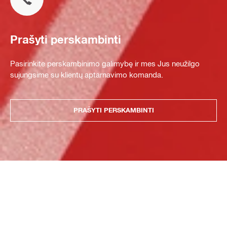
Prašyti perskambinti
Pasirinkite perskambinimo galimybę ir mes Jus neužilgo
sujungsime su klientų aptarnavimo komanda.
PRAŠYTI PERSKAMBINTI