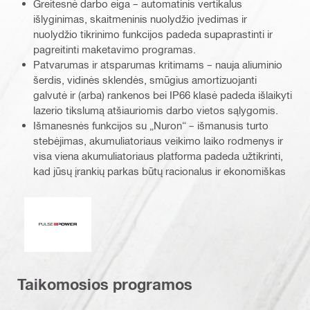
Greitesnė darbo eiga – automatinis vertikalus
išlyginimas, skaitmeninis nuolydžio įvedimas ir
nuolydžio tikrinimo funkcijos padeda supaprastinti ir
pagreitinti maketavimo programas.
Patvarumas ir atsparumas kritimams – nauja aliuminio
šerdis, vidinės sklendės, smūgius amortizuojanti
galvutė ir (arba) rankenos bei IP66 klasė padeda išlaikyti
lazerio tikslumą atšiauriomis darbo vietos sąlygomis.
Išmanesnės funkcijos su „Nuron“ – išmanusis turto
stebėjimas, akumuliatoriaus veikimo laiko rodmenys ir
visa viena akumuliatoriaus platforma padeda užtikrinti,
kad jūsų įrankių parkas būtų racionalus ir ekonomiškas
Impulso galia
Taikomosios programos