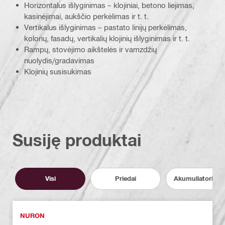
Horizontalus išlyginimas – klojiniai, betono liejimas,
kasinėjimai, aukščio perkėlimas ir t. t.
Vertikalus išlyginimas – pastato linijų perkėlimas,
kolonų, fasadų, vertikalių klojinių išlyginimas ir t. t.
Rampų, stovėjimo aikštelės ir vamzdžių
nuolydis/gradavimas
Klojinių susisukimas
Susiję produktai
Visi
Priedai
Akumuliatoriai ir 
NURON