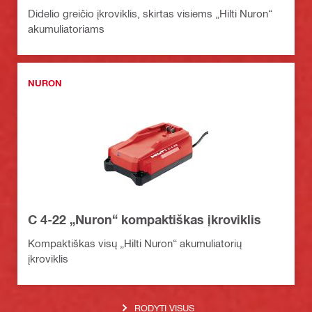
Didelio greičio įkroviklis, skirtas visiems „Hilti Nuron“
akumuliatoriams
NURON
C 4-22 „Nuron“ kompaktiškas įkroviklis
Kompaktiškas visų „Hilti Nuron“ akumuliatorių
įkroviklis
RODYTI VISUS