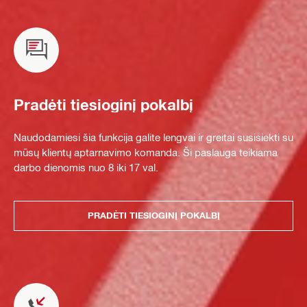
Pradėti tiesioginį pokalbį
Naudodamiesi šia funkcija galite lengvai ir greitai susisiekti su
mūsų klientų aptarnavimo komanda. Ši paslauga teikiama
darbo dienomis nuo 8 iki 17 val.
PRADĖTI TIESIOGINĮ POKALBĮ