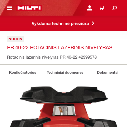
PAGRINDINIO TURINIO
PRISIJUNGTI ARBA REGI
PIRKINIŲ KREPŠE
Vykdoma techninė priežiūra
NURON
PR 40-22 ROTACINIS LAZERINIS NIVELYRAS
Rotacinis lazerinis nivelyras PR 40-22
#2399578
Konfigūratorius
Techniniai duomenys
Dokumentai