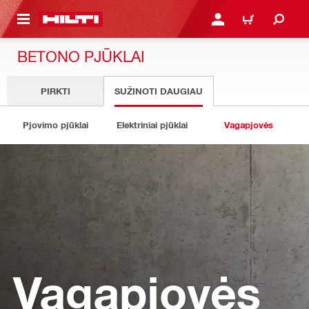
PAGRINDINIO TURINIO
PRISIJUNGTI ARBA REGI
PIRKINIŲ KREPŠE
BETONO PJŪKLAI
PIRKTI
SUŽINOTI DAUGIAU
Pjovimo pjūklai
Elektriniai pjūklai
Vagapjovės
Vagapjovės