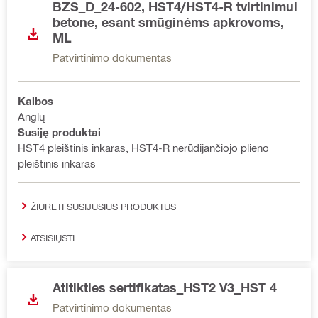
BZS_D_24-602, HST4/HST4-R tvirtinimui
betone, esant smūginėms apkrovoms,
ML
Patvirtinimo dokumentas
Kalbos
Anglų
Susiję produktai
HST4 pleištinis inkaras, HST4-R nerūdijančiojo plieno
pleištinis inkaras
ŽIŪRĖTI SUSIJUSIUS PRODUKTUS
ATSISIŲSTI
Atitikties sertifikatas_HST2 V3_HST 4
Patvirtinimo dokumentas