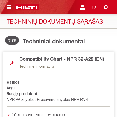
PAGRINDINIO TURINIO
PRISIJUNGTI ARBA REGI
PIRKINIŲ KREPŠE
TECHNINIŲ DOKUMENTŲ SĄRAŠAS
Techniniai dokumentai
3109
Compatibility Chart - NPR 32-A22 (EN)
Techninė informacija
Kalbos
Anglų
Susiję produktai
NPR PA žnyplės, Presavimo žnyplės NPR PA 4
ŽIŪRĖTI SUSIJUSIUS PRODUKTUS