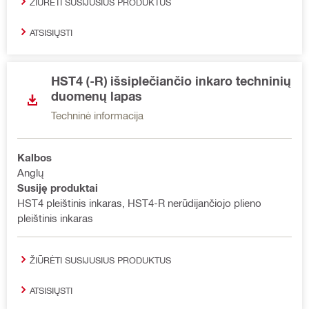
ŽIŪRĖTI SUSIJUSIUS PRODUKTUS
ATSISIŲSTI
HST4 (-R) išsiplečiančio inkaro techninių
duomenų lapas
Techninė informacija
Kalbos
Anglų
Susiję produktai
HST4 pleištinis inkaras, HST4-R nerūdijančiojo plieno
pleištinis inkaras
ŽIŪRĖTI SUSIJUSIUS PRODUKTUS
ATSISIŲSTI