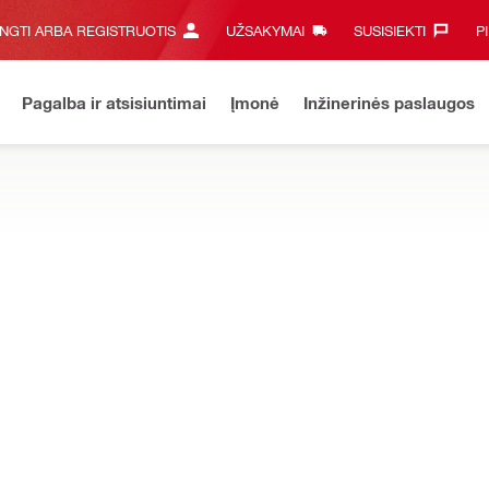
UNGTI ARBA REGISTRUOTIS
UŽSAKYMAI
SUSISIEKTI‎
P
Pagalba ir atsisiuntimai
Įmonė
Inžinerinės paslaugos
dymo reikmenys
ui su statybiniais siurbliais, vandens žarnomis ir reikmenimis hidraul
 žarna DD-WMS 100 surink.
Skirta naudoti su
DD-WMS 100