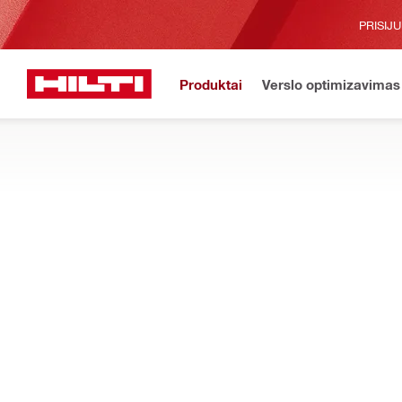
PRISIJ
Produktai
Verslo optimizavimas
Pradžia
Produktai
Dulkės ir vandens tvarkymas
Dulkių ir vandens val
ANTGALIAI, ŽARNOS IR ADAPTERIAI
Antgaliai, žarnos ir adapteriai, skirti šlapiam / sausam naudojim
įrenginiais ir purkštuvais
Filtras
Įsiurbimo
Tipai
Adapteriai (8)