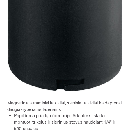
Magnetiniai atraminiai laikikliai, sieniniai laikikliai ir adapteriai
daugiakrypeliams lazeriams
Papildoma priedų informacija: Adapteris, skirtas
montuoti trikojus ir sieninius stovus naudojant 1/4" ir
5/8" sriegius