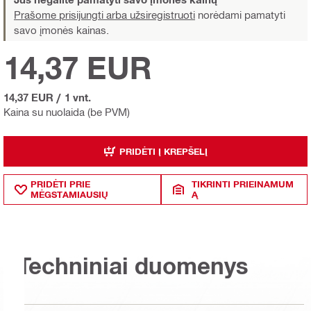
Prašome prisijungti arba užsiregistruoti
norėdami pamatyti
savo įmonės kainas.
14,37 EUR
14,37 EUR
/
1 vnt.
Kaina su nuolaida (be PVM)
PRIDĖTI Į KREPŠELĮ
PRIDĖTI PRIE
TIKRINTI PRIEINAMUM
MĖGSTAMIAUSIŲ
Ą
Techniniai duomenys