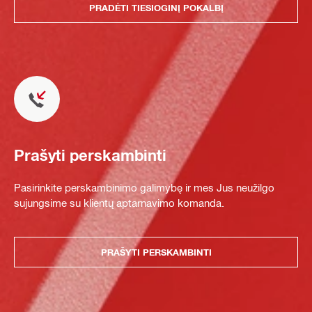
PRADĖTI TIESIOGINĮ POKALBĮ
Prašyti perskambinti
Pasirinkite perskambinimo galimybę ir mes Jus neužilgo
sujungsime su klientų aptarnavimo komanda.
PRAŠYTI PERSKAMBINTI