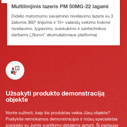
Multilinijinis lazeris PM 50MG-22 lagami
Didelio matomumo savaiminio niveliavimo lazeris su 3
žaliomis 360° linijomis ir 15+ valandų veikimo trukme
niveliavimo, lygiavimo, susisukimo ir santechnikos
darbams („Nuron“ akumuliatoriaus platforma)
Užsakyti produkto demonstraciją
objekte
Norite sužinoti, kaip šis produktas veikia Jūsų objekte?
Prašykite nemokamos demonstracijos ir mūsų specialistas
susisieks su Jumis susitikimo detalėms aptarti. Ši paslauga