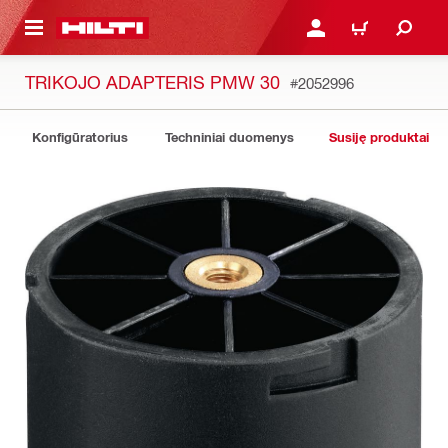
PAGRINDINIO TURINIO
PRISIJUNGTI ARBA REGI
PIRKINIŲ KREPŠE
TRIKOJO ADAPTERIS PMW 30
#2052996
Konfigūratorius
Techniniai duomenys
Susiję produktai