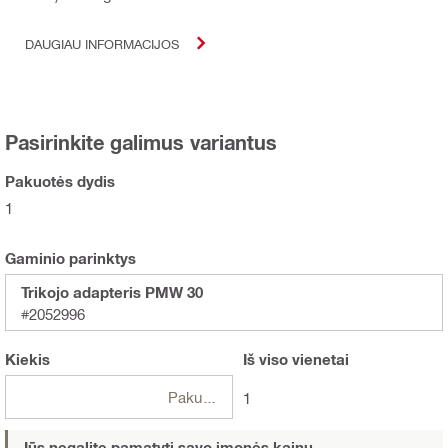
DAUGIAU INFORMACIJOS
Pasirinkite galimus variantus
Pakuotės dydis
1
Gaminio parinktys
Trikojo adapteris PMW 30
#2052996
Kiekis
Iš viso
vienetai
Pakuotės
1
Jūs negalite pamatyti savo įmonės kainų