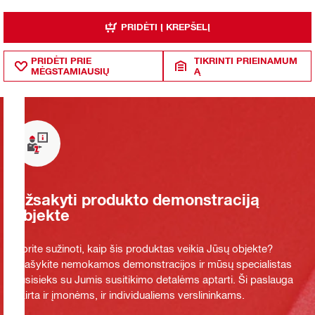
PRIDĖTI Į KREPŠELĮ
PRIDĖTI PRIE
TIKRINTI PRIEINAMUM
MĖGSTAMIAUSIŲ
Ą
Užsakyti produkto demonstraciją
objekte
Norite sužinoti, kaip šis produktas veikia Jūsų objekte?
Prašykite nemokamos demonstracijos ir mūsų specialistas
susisieks su Jumis susitikimo detalėms aptarti. Ši paslauga
skirta ir įmonėms, ir individualiems verslininkams.