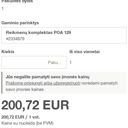
Pakuotės dydis
1
Gaminio parinktys
Reikmenų komplektas POA 129
#2334879
Kiekis
Iš viso
vienetai
Pakuotės
1
Jūs negalite pamatyti savo įmonės kainų
Prašome prisijungti arba užsiregistruoti
norėdami pamatyti
savo įmonės kainas.
200,72 EUR
200,72 EUR
/
1 vnt.
Kaina su nuolaida (be PVM)