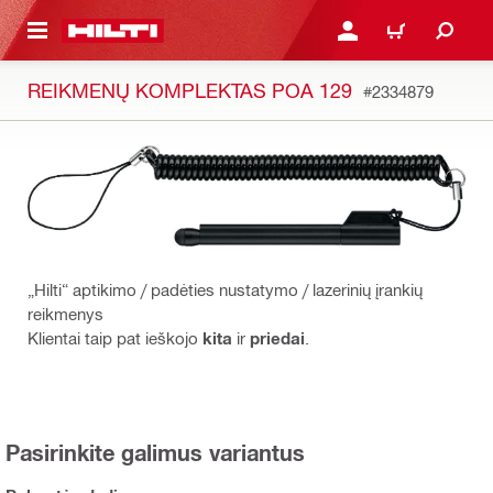
PAGRINDINIO TURINIO
PRISIJUNGTI ARBA REGI
PIRKINIŲ KREPŠE
REIKMENŲ KOMPLEKTAS POA 129
#2334879
„Hilti“ aptikimo / padėties nustatymo / lazerinių įrankių
reikmenys
Klientai taip pat ieškojo
kita
ir
priedai
.
Pasirinkite galimus variantus