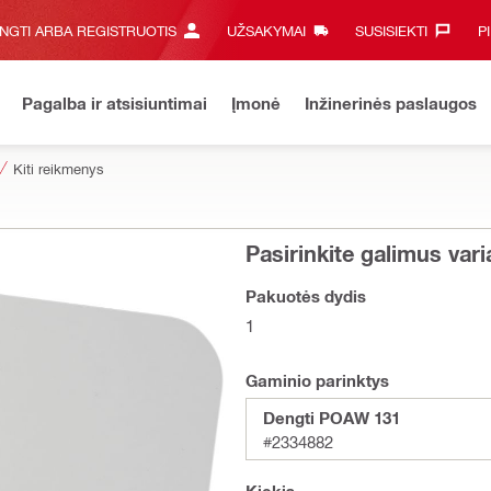
UNGTI ARBA REGISTRUOTIS
UŽSAKYMAI
SUSISIEKTI‎
P
Pagalba ir atsisiuntimai
Įmonė
Inžinerinės paslaugos
Kiti reikmenys
Pasirinkite galimus var
Pakuotės dydis
1
Gaminio parinktys
Dengti POAW 131
#2334882