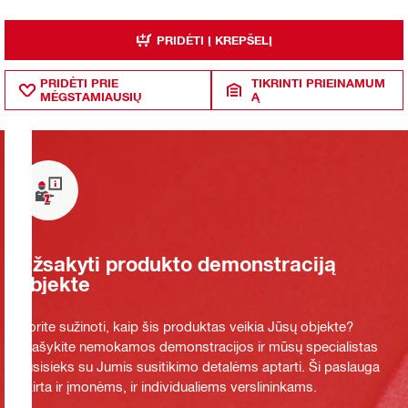
PRIDĖTI Į KREPŠELĮ
PRIDĖTI PRIE
TIKRINTI PRIEINAMUM
MĖGSTAMIAUSIŲ
Ą
Užsakyti produkto demonstraciją
objekte
Norite sužinoti, kaip šis produktas veikia Jūsų objekte?
Prašykite nemokamos demonstracijos ir mūsų specialistas
susisieks su Jumis susitikimo detalėms aptarti. Ši paslauga
skirta ir įmonėms, ir individualiems verslininkams.