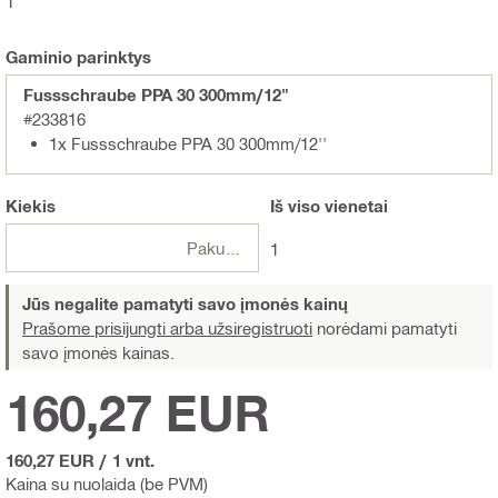
1
Gaminio parinktys
Fussschraube PPA 30 300mm/12"
#233816
1x Fussschraube PPA 30 300mm/12''
Kiekis
Iš viso
vienetai
Pakuotės
1
Jūs negalite pamatyti savo įmonės kainų
Prašome prisijungti arba užsiregistruoti
norėdami pamatyti
savo įmonės kainas.
160,27 EUR
160,27 EUR
/
1 vnt.
Kaina su nuolaida (be PVM)