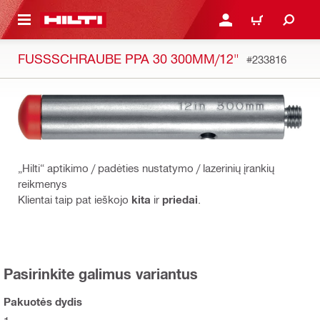
PAGRINDINIO TURINIO
PRISIJUNGTI ARBA REGI
PIRKINIŲ KREPŠE
FUSSSCHRAUBE PPA 30 300MM/12"
#233816
„Hilti“ aptikimo / padėties nustatymo / lazerinių įrankių
reikmenys
Klientai taip pat ieškojo
kita
ir
priedai
.
Pasirinkite galimus variantus
Pakuotės dydis