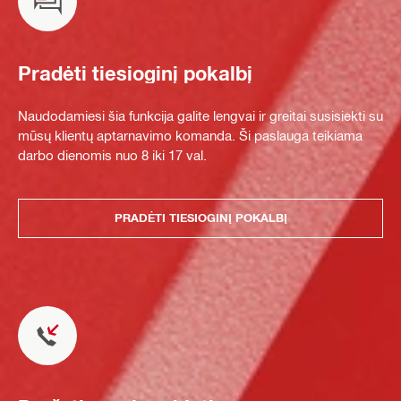
Pradėti tiesioginį pokalbį
Naudodamiesi šia funkcija galite lengvai ir greitai susisiekti su
mūsų klientų aptarnavimo komanda. Ši paslauga teikiama
darbo dienomis nuo 8 iki 17 val.
PRADĖTI TIESIOGINĮ POKALBĮ