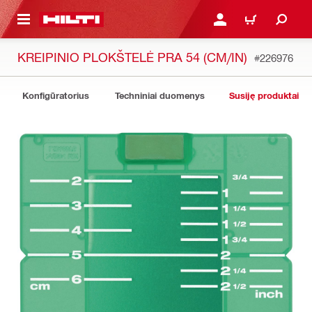
PAGRINDINIO TURINIO
PRISIJUNGTI ARBA REGI
PIRKINIŲ KREPŠE
KREIPINIO PLOKŠTELĖ PRA 54 (CM/IN)
#226976
Konfigūratorius
Techniniai duomenys
Susiję produktai