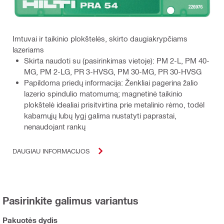
Imtuvai ir taikinio plokštelės, skirto daugiakrypčiams
lazeriams
Skirta naudoti su (pasirinkimas vietoje): PM 2-L, PM 40-
MG, PM 2-LG, PR 3-HVSG, PM 30-MG, PR 30-HVSG
Papildoma priedų informacija: Ženkliai pagerina žalio
lazerio spindulio matomumą; magnetinė taikinio
plokštelė idealiai prisitvirtina prie metalinio rėmo, todėl
kabamųjų lubų lygį galima nustatyti paprastai,
nenaudojant rankų
DAUGIAU INFORMACIJOS
Pasirinkite galimus variantus
Pakuotės dydis