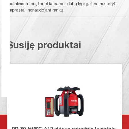
metalinio rėmo, todėl kabamųjų lubų lygį galima nustatyti
paprastai, nenaudojant rankų
Susiję produktai
PR 30-HVSG A12 vidaus rotacinis lazerinis