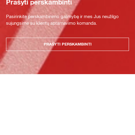
Prašyti perskambinti
Pasirinkite perskambinimo galimybę ir mes Jus neužilgo
sujungsime su klientų aptarnavimo komanda.
PRAŠYTI PERSKAMBINTI