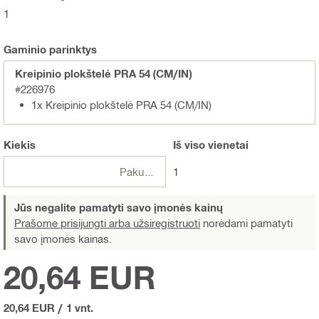
1
Gaminio parinktys
Kreipinio plokštelė PRA 54 (CM/IN)
#226976
1x Kreipinio plokštelė PRA 54 (CM/IN)
Kiekis
Iš viso
vienetai
Pakuotės
1
Jūs negalite pamatyti savo įmonės kainų
Prašome prisijungti arba užsiregistruoti
norėdami pamatyti
savo įmonės kainas.
20,64 EUR
20,64 EUR
/
1 vnt.