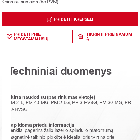
Kaina su nuolaida (be PVM)
PRIDĖTI Į KREPŠELĮ
PRIDĖTI PRIE
TIKRINTI PRIEINAMUM
MĖGSTAMIAUSIŲ
Ą
Techniniai duomenys
Skirta naudoti su (pasirinkimas vietoje)
PM 2-L, PM 40-MG, PM 2-LG, PR 3-HVSG, PM 30-MG, PR
30-HVSG
Papildoma priedų informacija
Ženkliai pagerina žalio lazerio spindulio matomumą;
magnetinė taikinio plokštelė idealiai prisitvirtina prie