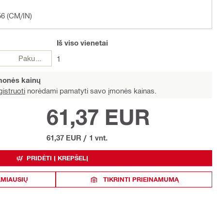
56 (CM/IN)
Iš viso
vienetai
Pakuotės
1
įmonės kainų
istruoti
norėdami pamatyti savo įmonės kainas.
61,37 EUR
61,37 EUR
/
1 vnt.
PRIDĖTI Į KREPŠELĮ
AMIAUSIŲ
TIKRINTI PRIEINAMUMĄ