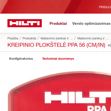
PRISIJ
Produktai
Verslo optimizavimas
Pradžia
Produktai
Matavimo įrankiai ir skaitytuvai
Matavimo įrankių ir skaitytuvų reikmenys
KREIPINIO PLOKŠTELĖ PPA 56 (CM/IN)
#
Konfigūratorius
Techniniai duomenys