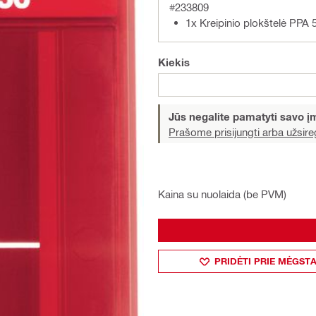
#233809
1x Kreipinio plokštelė PPA 
Kiekis
Jūs negalite pamatyti savo 
Prašome prisijungti arba užsireg
Kaina su nuolaida (be PVM)
PRIDĖTI PRIE MĖGST