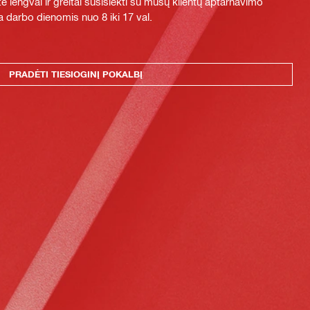
e lengvai ir greitai susisiekti su mūsų klientų aptarnavimo
 darbo dienomis nuo 8 iki 17 val.
PRADĖTI TIESIOGINĮ POKALBĮ