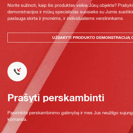
Norite sužinoti, kaip šis produktas veikia Jūsų objekte? Praš
demonstracijos ir mūsų specialistas susisieks su Jumis susitiki
paslauga skirta ir įmonėms, ir individualiems verslininkams.
UŽSAKYTI PRODUKTO DEMONSTRACIJĄ 
Prašyti perskambinti
Pasirinkite perskambinimo galimybę ir mes Jus neužilgo sujung
komanda.