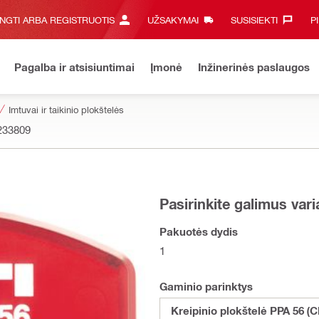
UNGTI ARBA REGISTRUOTIS
UŽSAKYMAI
SUSISIEKTI‎
P
Pagalba ir atsisiuntimai
Įmonė
Inžinerinės paslaugos
Imtuvai ir taikinio plokštelės
233809
Pasirinkite galimus var
Pakuotės dydis
1
Gaminio parinktys
Kreipinio plokštelė PPA 56 (