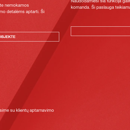
Naudodamiesi šia funkcija galit
ykite nemokamos
komanda. Ši paslauga teikiama
mo detalėms aptarti. Ši
OBJEKTE
sime su klientų aptarnavimo