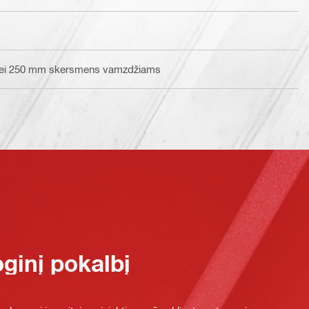
o nei 250 mm skersmens vamzdžiams
oginį pokalbį