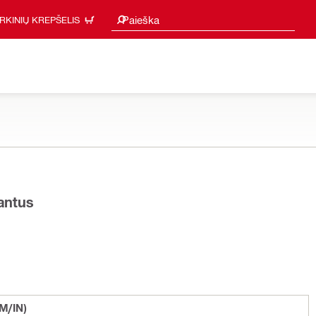
Paieškos pasiūlymai
Paieška
IRKINIŲ KREPŠELIS
iantus
CM/IN)