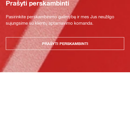
Prašyti perskambinti
Pasirinkite perskambinimo galimybę ir mes Jus neužilgo
sujungsime su klientų aptarnavimo komanda.
PRAŠYTI PERSKAMBINTI