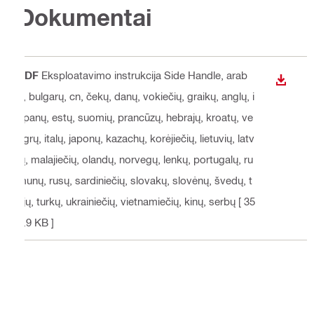
Dokumentai
PDF
Eksploatavimo instrukcija Side Handle
, arab
ATSISI
ų, bulgarų, cn, čekų, danų, vokiečių, graikų, anglų, i
spanų, estų, suomių, prancūzų, hebrajų, kroatų, ve
ngrų, italų, japonų, kazachų, korėjiečių, lietuvių, latv
ių, malajiečių, olandų, norvegų, lenkų, portugalų, ru
munų, rusų, sardiniečių, slovakų, slovėnų, švedų, t
ajų, turkų, ukrainiečių, vietnamiečių, kinų, serbų
[ 35
5.9 KB ]