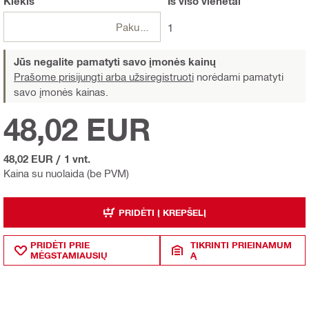
Kiekis
Iš viso
vienetai
Pakuotės
1
Jūs negalite pamatyti savo įmonės kainų
Prašome prisijungti arba užsiregistruoti
norėdami pamatyti
savo įmonės kainas.
48,02 EUR
48,02 EUR
/
1 vnt.
Kaina su nuolaida (be PVM)
PRIDĖTI Į KREPŠELĮ
PRIDĖTI PRIE
TIKRINTI PRIEINAMUM
MĖGSTAMIAUSIŲ
Ą