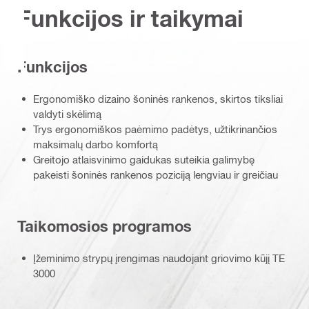
Funkcijos ir taikymai
Funkcijos
Ergonomiško dizaino šoninės rankenos, skirtos tiksliai
valdyti skėlimą
Trys ergonomiškos paėmimo padėtys, užtikrinančios
maksimalų darbo komfortą
Greitojo atlaisvinimo gaidukas suteikia galimybę
pakeisti šoninės rankenos poziciją lengviau ir greičiau
Taikomosios programos
Įžeminimo strypų įrengimas naudojant griovimo kūjį TE
3000