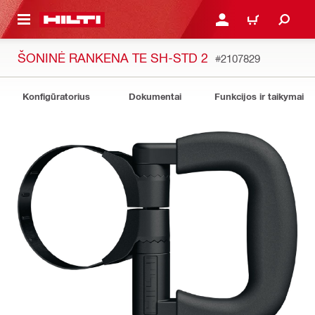
PAGRINDINIO TURINIO
PRISIJUNGTI ARBA REGI
PIRKINIŲ KREPŠE
ŠONINĖ RANKENA TE SH-STD 2
#2107829
Konfigūratorius
Dokumentai
Funkcijos ir taikymai