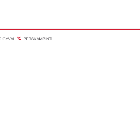
S GYVAI
PERSKAMBINTI
on Better
inių tinklų paskyros
Įmonė
Apie mus