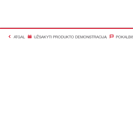
ATGAL
UŽSAKYTI PRODUKTO DEMONSTRACIJĄ
POKALBI
#Making Constructi
Susisiekti
Mūsų social
Susisiekite su mumis
Facebook