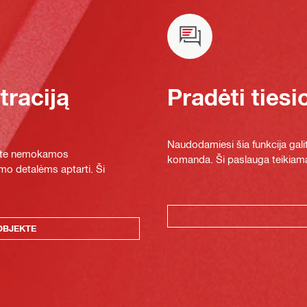
raciją
Pradėti tiesi
Naudodamiesi šia funkcija galit
ykite nemokamos
komanda. Ši paslauga teikiama
mo detalėms aptarti. Ši
OBJEKTE