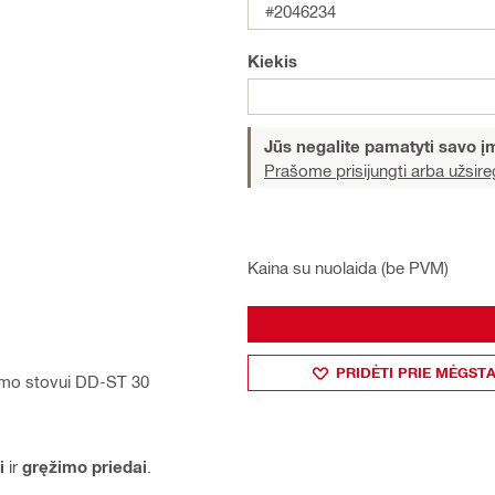
#2046234
Kiekis
Jūs negalite pamatyti savo 
Prašome prisijungti arba užsireg
Kaina su nuolaida (be PVM)
PRIDĖTI PRIE MĖGST
žimo stovui DD-ST 30
i
ir
gręžimo priedai
.