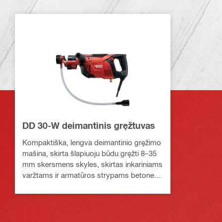
DD 30-W deimantinis gręžtuvas
Kompaktiška, lengva deimantinio gręžimo
mašina, skirta šlapiuoju būdu gręžti 8–35
mm skersmens skyles, skirtas inkariniams
varžtams ir armatūros strypams betone,
įrankį laikant rankomis