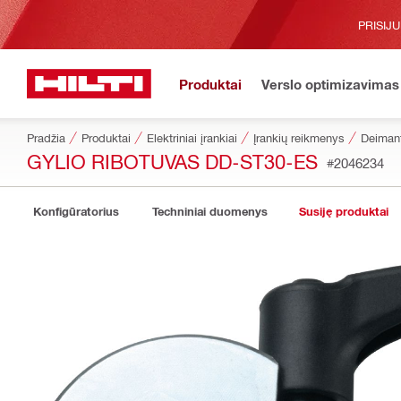
PRISIJ
Produktai
Verslo optimizavimas
Pradžia
Produktai
Elektriniai įrankiai
Įrankių reikmenys
Deimant
GYLIO RIBOTUVAS DD-ST30-ES
#2046234
Konfigūratorius
Techniniai duomenys
Susiję produktai