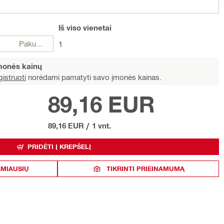
Iš viso
vienetai
Pakuotės
1
įmonės kainų
istruoti
norėdami pamatyti savo įmonės kainas.
89,16 EUR
89,16 EUR
/
1 vnt.
PRIDĖTI Į KREPŠELĮ
AMIAUSIŲ
TIKRINTI PRIEINAMUMĄ