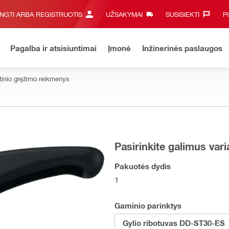
UNGTI ARBA REGISTRUOTIS
UŽSAKYMAI
SUSISIEKTI‎
P
Pagalba ir atsisiuntimai
Įmonė
Inžinerinės paslaugos
inio gręžimo reikmenys
Pasirinkite galimus var
Pakuotės dydis
1
Gaminio parinktys
Gylio ribotuvas DD-ST30-ES