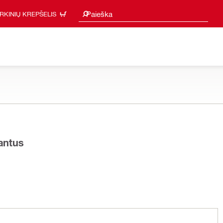
Paieškos pasiūlymai
Paieška
IRKINIŲ KREPŠELIS
iantus