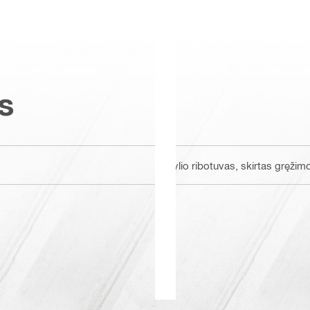
s
Gylio ribotuvas, skirtas gręži