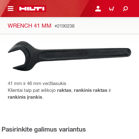
PAGRINDINIO TURINIO
PRISIJUNGTI ARBA REGI
PIRKINIŲ KREPŠE
WRENCH 41 MM
#2190238
41 mm ir 46 mm veržliasukis
Klientai taip pat ieškojo
raktas
,
rankinis raktas
ir
rankinis įrankis
.
Pasirinkite galimus variantus