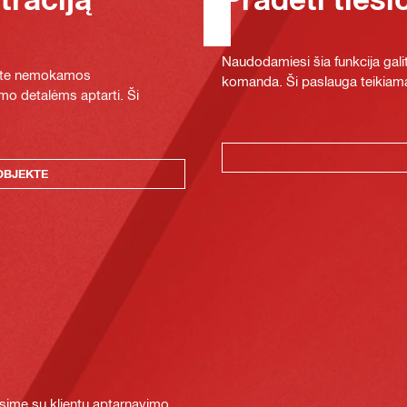
Naudodamiesi šia funkcija galit
ykite nemokamos
komanda. Ši paslauga teikiama
mo detalėms aptarti. Ši
OBJEKTE
sime su klientų aptarnavimo