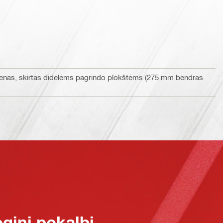
enas, skirtas didelėms pagrindo plokštėms (275 mm bendras
oginį pokalbį