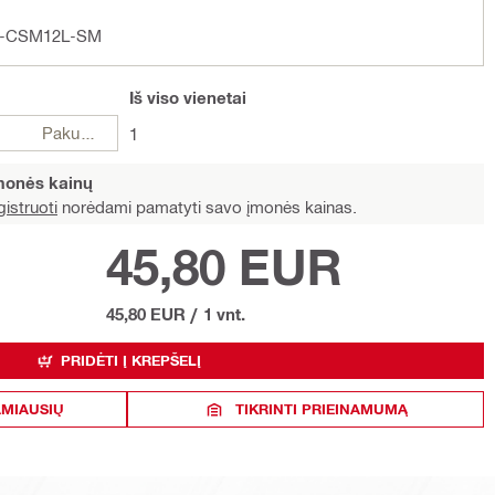
DD-CSM12L-SM
Iš viso
vienetai
Pakuotės
1
įmonės kainų
istruoti
norėdami pamatyti savo įmonės kainas.
45,80 EUR
45,80 EUR
/
1 vnt.
PRIDĖTI Į KREPŠELĮ
AMIAUSIŲ
TIKRINTI PRIEINAMUMĄ