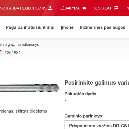
UNGTI ARBA REGISTRUOTIS
UŽSAKYMAI
SUSISIEKTI‎
P
Pagalba ir atsisiuntimai
Įmonė
Inžinerinės paslaugos
inio gręžimo reikmenys
M
#251831
Pasirinkite galimus var
Pakuotės dydis
1
elenas, skirtas didelėms
Gaminio parinktys
Prispaudimo varžtas DD-CS