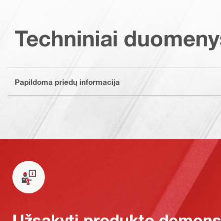
Techniniai duomeny
Papildoma priedų informacija
Užsakyti produkto demonst