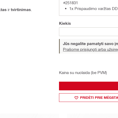
#251831
1x Prispaudimo varžtas 
ktas
ir
tvirtinimas
.
Kiekis
Jūs negalite pamatyti savo 
Prašome prisijungti arba užsireg
Kaina su nuolaida (be PVM)
PRIDĖTI PRIE MĖGST