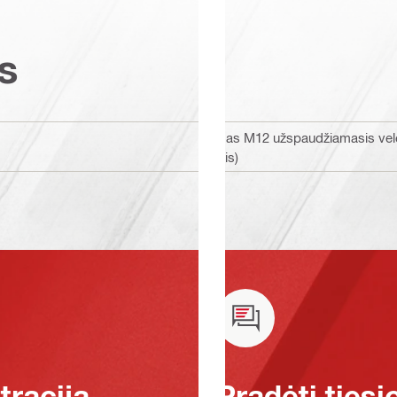
s
Ilgas M12 užspaudžiamasis vel
ilgis)
raciją
Pradėti tiesi