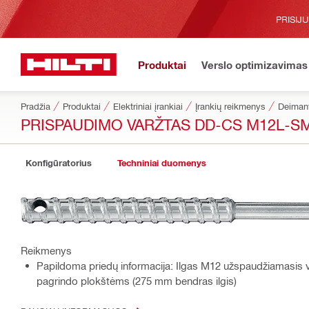
PRISIJ
Produktai
Verslo optimizavimas
Pradžia
Produktai
Elektriniai įrankiai
Įrankių reikmenys
Deimant
PRISPAUDIMO VARŽTAS DD-CS M12L-S
Konfigūratorius
Techniniai duomenys
Reikmenys
Papildoma priedų informacija: Ilgas M12 užspaudžiamasis v
pagrindo plokštėms (275 mm bendras ilgis)