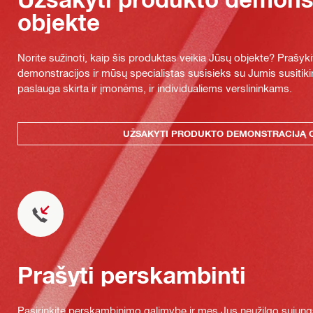
objekte
Norite sužinoti, kaip šis produktas veikia Jūsų objekte? Praš
demonstracijos ir mūsų specialistas susisieks su Jumis susitiki
paslauga skirta ir įmonėms, ir individualiems verslininkams.
UŽSAKYTI PRODUKTO DEMONSTRACIJĄ 
Prašyti perskambinti
Pasirinkite perskambinimo galimybę ir mes Jus neužilgo sujung