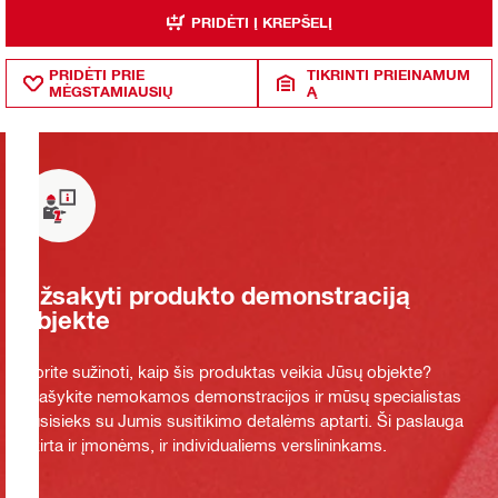
PRIDĖTI Į KREPŠELĮ
PRIDĖTI PRIE
TIKRINTI PRIEINAMUM
MĖGSTAMIAUSIŲ
Ą
Užsakyti produkto demonstraciją
objekte
Norite sužinoti, kaip šis produktas veikia Jūsų objekte?
Prašykite nemokamos demonstracijos ir mūsų specialistas
susisieks su Jumis susitikimo detalėms aptarti. Ši paslauga
skirta ir įmonėms, ir individualiems verslininkams.