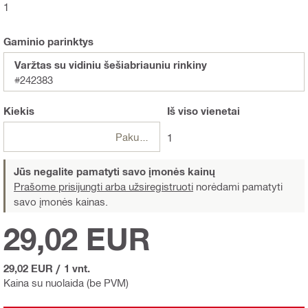
1
Gaminio parinktys
Varžtas su vidiniu šešiabriauniu rinkiny
#242383
Kiekis
Iš viso
vienetai
Pakuotės
1
Jūs negalite pamatyti savo įmonės kainų
Prašome prisijungti arba užsiregistruoti
norėdami pamatyti
savo įmonės kainas.
29,02 EUR
29,02 EUR
/
1 vnt.
Kaina su nuolaida (be PVM)