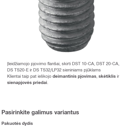
Įleidžiamojo pjovimo flanšai, skirti DST 10-CA, DST 20-CA,
DS TS20-E ir DS TS32/LP32 sieniniams pjūklams
Klientai taip pat ieškojo
deimantinis pjovimas
,
skėtiklis
ir
sienapjovės priedai
.
Pasirinkite galimus variantus
Pakuotės dydis