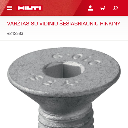
PAGRINDINIO TURINIO
PRISIJUNGTI ARBA REGI
PIRKINIŲ KREPŠE
VARŽTAS SU VIDINIU ŠEŠIABRIAUNIU RINKINY
#242383