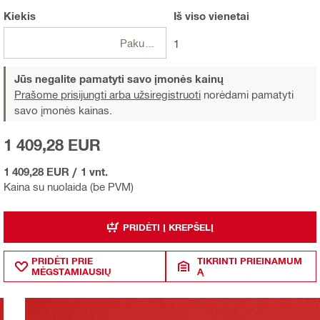
Kiekis
Iš viso
vienetai
Pakuotės
1
Jūs negalite pamatyti savo įmonės kainų
Prašome prisijungti arba užsiregistruoti
norėdami pamatyti
savo įmonės kainas.
1 409,28 EUR
1 409,28 EUR
/
1 vnt.
Kaina su nuolaida (be PVM)
PRIDĖTI Į KREPŠELĮ
PRIDĖTI PRIE
TIKRINTI PRIEINAMUM
MĖGSTAMIAUSIŲ
Ą