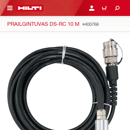
PAGRINDINIO TURINIO
PRISIJUNGTI ARBA REGI
PIRKINIŲ KREPŠE
PRAILGINTUVAS DS-RC 10 M
#400768