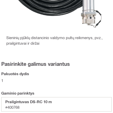
Sieninių pjūklų distancinio valdymo pultų reikmenys, pvz.,
prailgintuvai ir diržai
Pasirinkite galimus variantus
Pakuotės dydis
1
Gaminio parinktys
Prailgintuvas DS-RC 10 m
#400768