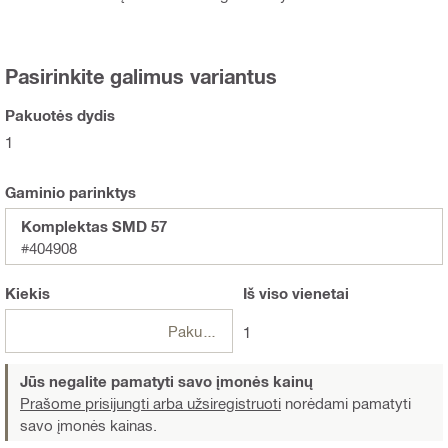
Pasirinkite galimus variantus
Pakuotės dydis
1
Gaminio parinktys
Komplektas SMD 57
#404908
Kiekis
Iš viso
vienetai
Pakuotės
1
Jūs negalite pamatyti savo įmonės kainų
Prašome prisijungti arba užsiregistruoti
norėdami pamatyti
savo įmonės kainas.