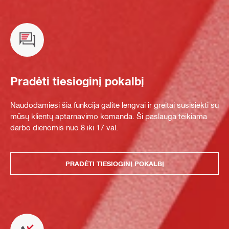
Pradėti tiesioginį pokalbį
Naudodamiesi šia funkcija galite lengvai ir greitai susisiekti su
mūsų klientų aptarnavimo komanda. Ši paslauga teikiama
darbo dienomis nuo 8 iki 17 val.
PRADĖTI TIESIOGINĮ POKALBĮ