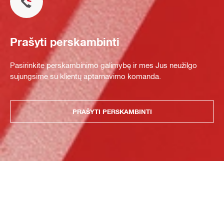
Prašyti perskambinti
Pasirinkite perskambinimo galimybę ir mes Jus neužilgo
sujungsime su klientų aptarnavimo komanda.
PRAŠYTI PERSKAMBINTI