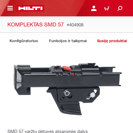
PAGRINDINIO TURINIO
PRISIJUNGTI ARBA REGI
PIRKINIŲ KREPŠE
KOMPLEKTAS SMD 57
#404908
Konfigūratorius
Funkcijos ir taikymai
Susiję produktai
SMD 57 varžtų dėtuvės atsarginės dalys