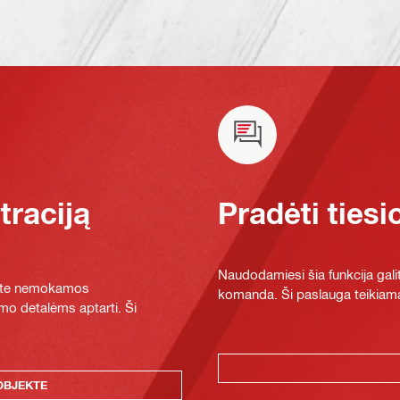
raciją
Pradėti tiesi
Naudodamiesi šia funkcija galit
ykite nemokamos
komanda. Ši paslauga teikiama
mo detalėms aptarti. Ši
OBJEKTE