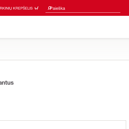
Paieškos pasiūlymai
Paieška
IRKINIŲ KREPŠELIS
iantus