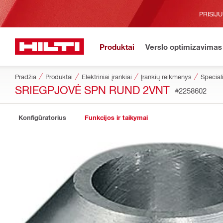
PRISIJ
Produktai
Verslo optimizavimas
Pradžia
Produktai
Elektriniai įrankiai
Įrankių reikmenys
Special
SRIEGPJOVĖ SPN RUND 2VNT
#2258602
Konfigūratorius
Funkcijos ir taikymai