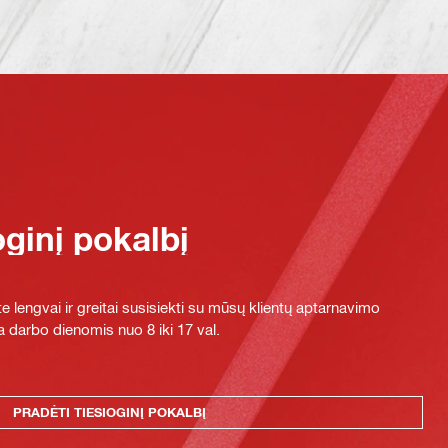
oginį pokalbį
e lengvai ir greitai susisiekti su mūsų klientų aptarnavimo
 darbo dienomis nuo 8 iki 17 val.
PRADĖTI TIESIOGINĮ POKALBĮ