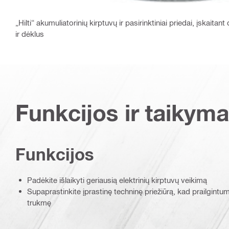
„Hilti“ akumuliatorinių kirptuvų ir pasirinktiniai priedai, įskaitan
ir dėklus
Funkcijos ir taikyma
Funkcijos
Padėkite išlaikyti geriausią elektrinių kirptuvų veikimą
Supaprastinkite įprastinę techninę priežiūrą, kad prailgint
trukmę