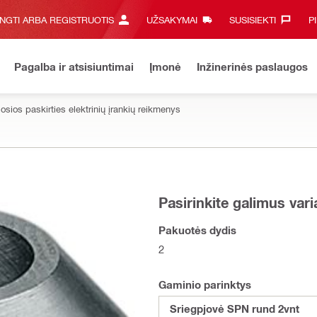
UNGTI ARBA REGISTRUOTIS
UŽSAKYMAI
SUSISIEKTI‎
P
Pagalba ir atsisiuntimai
Įmonė
Inžinerinės paslaugos
iosios paskirties elektrinių įrankių reikmenys
Pasirinkite galimus var
Pakuotės dydis
2
Gaminio parinktys
Sriegpjovė SPN rund 2vnt