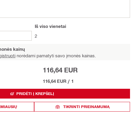
Iš viso
vienetai
2
įmonės kainų
istruoti
norėdami pamatyti savo įmonės kainas.
116,64 EUR
116,64 EUR
/
1
PRIDĖTI Į KREPŠELĮ
AMIAUSIŲ
TIKRINTI PRIEINAMUMĄ