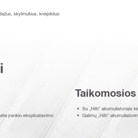
t dažus, skylmušius, kreipiklius
i
Taikomosios
Su „Hilti“ akumuliatoriais 
umėte įrankio eksploatavimo
Galimų „Hilti“ akumuliator