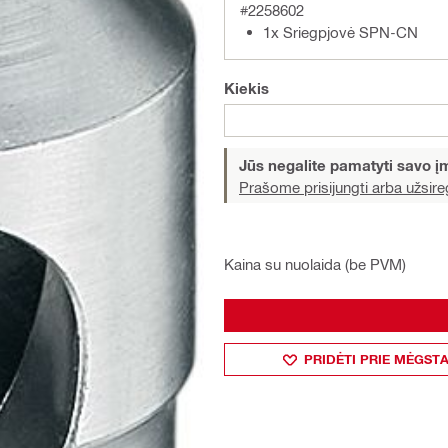
#2258602
1x Sriegpjovė SPN-CN
Kiekis
Jūs negalite pamatyti savo 
Prašome prisijungti arba užsireg
Kaina su nuolaida (be PVM)
PRIDĖTI PRIE MĖGST