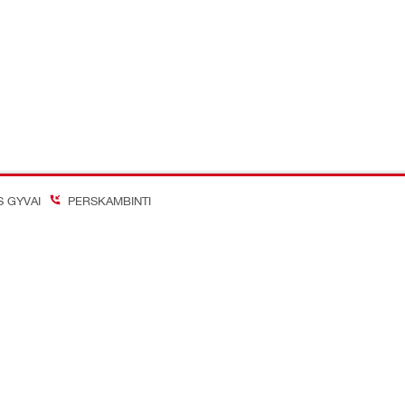
S GYVAI
PERSKAMBINTI
on Better