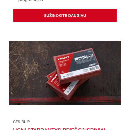
SUŽINOKITE DAUGIAU
CFS-BL P
UGNĮ STABDANTYS PRIEŠGAISRINIAI 