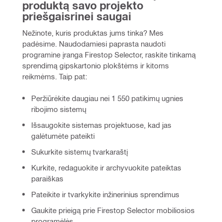
produktą savo projekto 
priešgaisrinei saugai
Nežinote, kuris produktas jums tinka? Mes 
padėsime. Naudodamiesi paprasta naudoti 
programine įranga Firestop Selector, raskite tinkamą 
sprendimą gipskartonio plokštėms ir kitoms 
reikmėms. Taip pat:
Peržiūrėkite daugiau nei 1 550 patikimų ugnies
ribojimo sistemų
Išsaugokite sistemas projektuose, kad jas
galėtumėte pateikti
Sukurkite sistemų tvarkaraštį
Kurkite, redaguokite ir archyvuokite pateiktas
paraiškas
Pateikite ir tvarkykite inžinerinius sprendimus
Gaukite prieigą prie Firestop Selector mobiliosios
programėlės