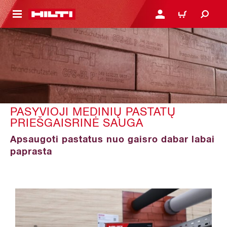
PAGRINDINIO TURINIO
PRISIJUNGTI ARBA REGI
PIRKINIŲ KREPŠE
PASYVIOJI MEDINIŲ PASTATŲ
PRIEŠGAISRINĖ SAUGA
Apsaugoti pastatus nuo gaisro dabar labai
paprasta