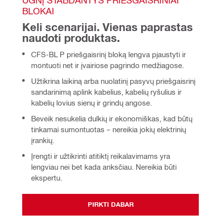
BLOKAI
Keli scenarijai. Vienas paprastas 
naudoti produktas.
CFS-BL P priešgaisrinį bloką lengva pjaustyti ir
montuoti net ir įvairiose pagrindo medžiagose.
Užtikrina laikiną arba nuolatinį pasyvų priešgaisrinį
sandarinimą aplink kabelius, kabelių ryšulius ir
kabelių lovius sienų ir grindų angose.
Beveik nesukelia dulkių ir ekonomiškas, kad būtų
tinkamai sumontuotas – nereikia jokių elektrinių
įrankių.
Įrengti ir užtikrinti atitiktį reikalavimams yra
lengviau nei bet kada anksčiau. Nereikia būti
ekspertu.
PIRKTI DABAR