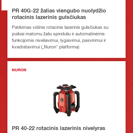
PR 40G-22 žalias viengubo nuolydžio
rotacinis lazerinis gulsčiukas
Patikimas vidinis rotacinis lazerinis gulsčiukas su
puikiai matomu žaliu spinduliu ir automatinėmis
funkcijomis niveliavimui, lygiavimui, pasvirimui ir
kvadratavimui („Nuron“ platforma)
NURON
PR 40-22 rotacinis lazerinis nivelyras