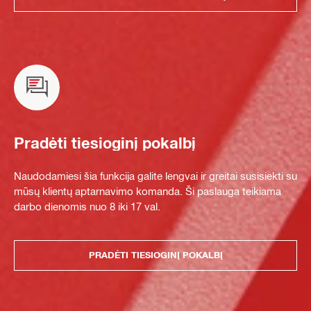
Pradėti tiesioginį pokalbį
Naudodamiesi šia funkcija galite lengvai ir greitai susisiekti su
mūsų klientų aptarnavimo komanda. Ši paslauga teikiama
darbo dienomis nuo 8 iki 17 val.
PRADĖTI TIESIOGINĮ POKALBĮ