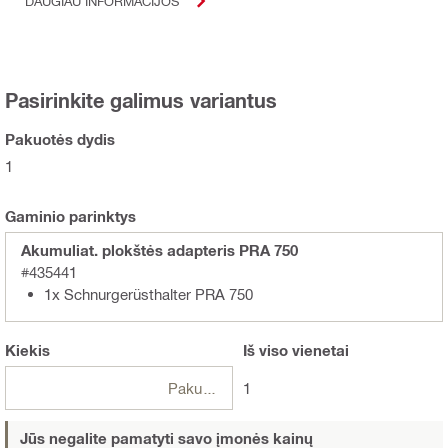
DAUGIAU INFORMACIJOS
Pasirinkite galimus variantus
Pakuotės dydis
1
Gaminio parinktys
Akumuliat. plokštės adapteris PRA 750
#435441
1x Schnurgerüsthalter PRA 750
Kiekis
Iš viso
vienetai
Pakuotės
1
Jūs negalite pamatyti savo įmonės kainų