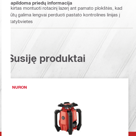
Papildoma priedų informacija
Skirtas montuoti rotacinį lazerį ant pamato plokštės, kad
būtų galima lengvai perduoti pastato kontrolines linijas į
statybvietes
Susiję produktai
NURON