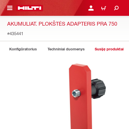
PAGRINDINIO TURINIO
PRISIJUNGTI ARBA REGI
PIRKINIŲ KREPŠE
AKUMULIAT. PLOKŠTĖS ADAPTERIS PRA 750
#435441
Konfigūratorius
Techniniai duomenys
Susiję produktai