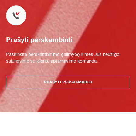
Prašyti perskambinti
Pasirinkite perskambinimo galimybę ir mes Jus neužilgo
sujungsime su klientų aptarnavimo komanda.
PRAŠYTI PERSKAMBINTI