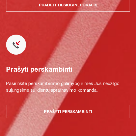
PRADĖTI TIESIOGINĮ POKALBĮ
Prašyti perskambinti
Pasirinkite perskambinimo galimybę ir mes Jus neužilgo
sujungsime su klientų aptarnavimo komanda.
PRAŠYTI PERSKAMBINTI