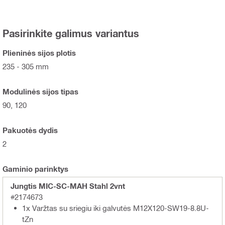
Pasirinkite galimus variantus
Plieninės sijos plotis
235 - 305 mm
Modulinės sijos tipas
90, 120
Pakuotės dydis
2
Gaminio parinktys
Jungtis MIC-SC-MAH Stahl 2vnt
#2174673
1x Varžtas su sriegiu iki galvutės M12X120-SW19-8.8U-
tZn