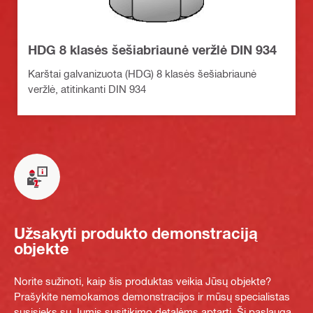
HDG 8 klasės šešiabriaunė veržlė DIN 934
Karštai galvanizuota (HDG) 8 klasės šešiabriaunė
veržlė, atitinkanti DIN 934
Užsakyti produkto demonstraciją
objekte
Norite sužinoti, kaip šis produktas veikia Jūsų objekte?
Prašykite nemokamos demonstracijos ir mūsų specialistas
susisieks su Jumis susitikimo detalėms aptarti. Ši paslauga