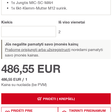
1x Jungtis MIC-SC-MAH
1x 6kt-Klemm-Mutter M12 surink.
Kiekis
Iš viso
vienetai
2
Jūs negalite pamatyti savo įmonės kainų
Prašome prisijungti arba užsiregistruoti
norėdami pamatyti
savo įmonės kainas.
486,55 EUR
486,55 EUR
/
1
Kaina su nuolaida (be PVM)
PRIDĖTI Į KREPŠELĮ
PRIDĖTI PRIE
TIKRINTI PRIEINAMUM