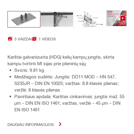
3 VAIZDAI
1 VIDEOS
Karštai galvanizuota (HDG) kelių kampų jungtis, skirta
kampu tvirtinti MI sijas prie plieninių sijų
Svoris: 9.81 kg
Medžiagos sudėtis: Jungtis: DD11 MOD – HN 547,
S235JR – DIN EN 10025; varžtas: 8.8 klasės plienas;
veržlė: 8 klasės plienas
Paviršiaus apdaila: Karštas cinkavimas: jungtis maž. 55
µm – DIN EN ISO 1461; varžtas, veržlė – 45 µm – DIN
EN ISO 1461
DAUGIAU INFORMACIJOS