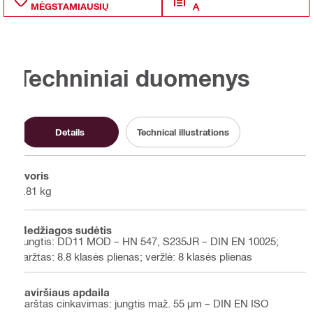
MĖGSTAMIAUSIŲ
Ą
Techniniai duomenys
Details
Technical illustrations
Svoris
9.81 kg
Medžiagos sudėtis
Jungtis: DD11 MOD – HN 547, S235JR – DIN EN 10025;
varžtas: 8.8 klasės plienas; veržlė: 8 klasės plienas
Paviršiaus apdaila
Karštas cinkavimas: jungtis maž. 55 µm – DIN EN ISO