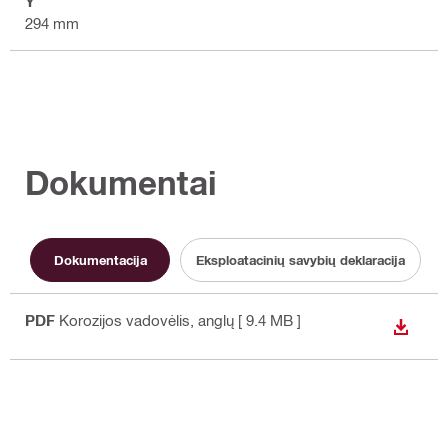
Y
294 mm
Dokumentai
Dokumentacija
Eksploatacinių savybių deklaracija
PDF
Korozijos vadovėlis
, anglų
[ 9.4 MB ]
ATSISI