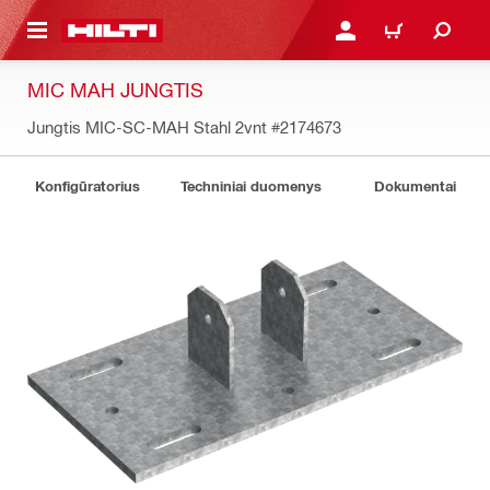
PAGRINDINIO TURINIO
PRISIJUNGTI ARBA REGI
PIRKINIŲ KREPŠE
MIC MAH JUNGTIS
Jungtis MIC-SC-MAH Stahl 2vnt
#2174673
Konfigūratorius
Techniniai duomenys
Dokumentai