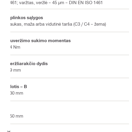
1461; varžtas, veržlė – 45 µm – DIN EN ISO 1461
Aplinkos sąlygos
Laukas, maža arba vidutinė tarša (C3 / C4 – žema)
Suveržimo sukimo momentas
84 Nm
Veržliarakčio dydis
19 mm
Plotis – B
430 mm
X
350 mm