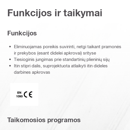
Funkcijos ir taikymai
Funkcijos
Eliminuojamas poreikis suvirinti, netgi taikant pramonės
ir prekybos (esant didelei apkrovai) srityse
Tiesioginis jungimas prie standartinių plieninių sijų
Itin stipri dalis, suprojektuota atlaikyti itin dideles
darbines apkrovas
CE EN 1090 ženklas
Taikomosios programos