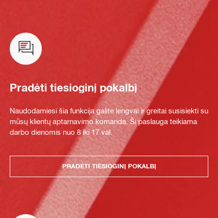
Pradėti tiesioginį pokalbį
Naudodamiesi šia funkcija galite lengvai ir greitai susisiekti su
mūsų klientų aptarnavimo komanda. Ši paslauga teikiama
darbo dienomis nuo 8 iki 17 val.
PRADĖTI TIESIOGINĮ POKALBĮ