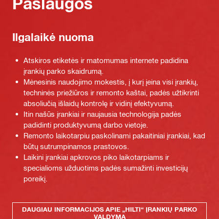
Paslaugos
Ilgalaikė nuoma
Atskiros etiketės ir matomumas internete padidina
įrankių parko skaidrumą.
Mėnesinis naudojimo mokestis, į kurį įeina visi įrankių,
techninės priežiūros ir remonto kaštai, padės užtikrinti
absoliučią išlaidų kontrolę ir vidinį efektyvumą.
Itin našūs įrankiai ir naujausia technologija padės
padidinti produktyvumą darbo vietoje.
Remonto laikotarpiu paskolinami pakaitiniai įrankiai, kad
būtų sutrumpinamos prastovos.
Laikini įrankiai apkrovos piko laikotarpiams ir
specialioms užduotims padės sumažinti investicijų
poreikį.
DAUGIAU INFORMACIJOS APIE „HILTI“ ĮRANKIŲ PARKO
VALDYMĄ