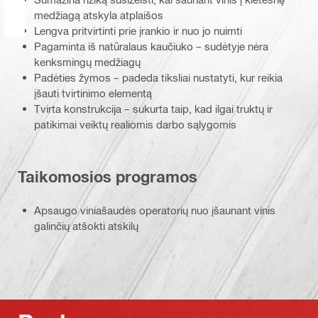
medžiagą atskyla atplaišos
Lengva pritvirtinti prie įrankio ir nuo jo nuimti
Pagaminta iš natūralaus kaučiuko – sudėtyje nėra
kenksmingų medžiagų
Padėties žymos – padeda tiksliai nustatyti, kur reikia
įšauti tvirtinimo elementą
Tvirta konstrukcija – sukurta taip, kad ilgai truktų ir
patikimai veiktų realiomis darbo sąlygomis
Taikomosios programos
Apsaugo viniašaudės operatorių nuo įšaunant vinis
galinčių atšokti atskilų