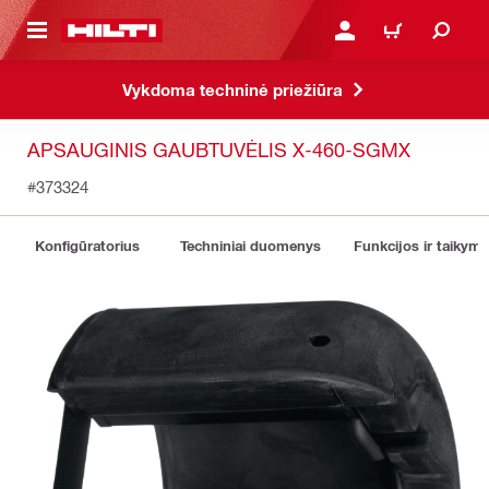
PAGRINDINIO TURINIO
PRISIJUNGTI ARBA REGI
PIRKINIŲ KREPŠE
Vykdoma techninė priežiūra
APSAUGINIS GAUBTUVĖLIS X-460-SGMX
#373324
Konfigūratorius
Techniniai duomenys
Funkcijos ir taikyma