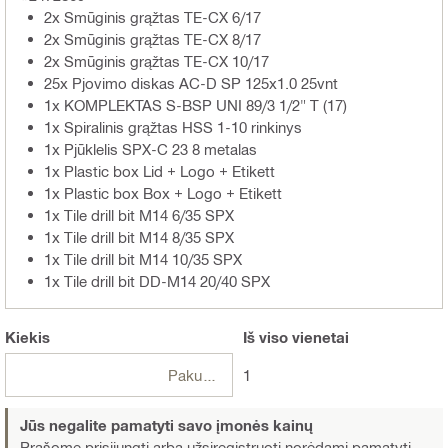
2x Smūginis grąžtas TE-CX 6/17
2x Smūginis grąžtas TE-CX 8/17
2x Smūginis grąžtas TE-CX 10/17
25x Pjovimo diskas AC-D SP 125x1.0 25vnt
1x KOMPLEKTAS S-BSP UNI 89/3 1/2" T (17)
1x Spiralinis grąžtas HSS 1-10 rinkinys
1x Pjūklelis SPX-C 23 8 metalas
1x Plastic box Lid + Logo + Etikett
1x Plastic box Box + Logo + Etikett
1x Tile drill bit M14 6/35 SPX
1x Tile drill bit M14 8/35 SPX
1x Tile drill bit M14 10/35 SPX
1x Tile drill bit DD-M14 20/40 SPX
Kiekis
Iš viso
vienetai
Pakuotės
1
Jūs negalite pamatyti savo įmonės kainų
Prašome prisijungti arba užsiregistruoti
norėdami pamatyti