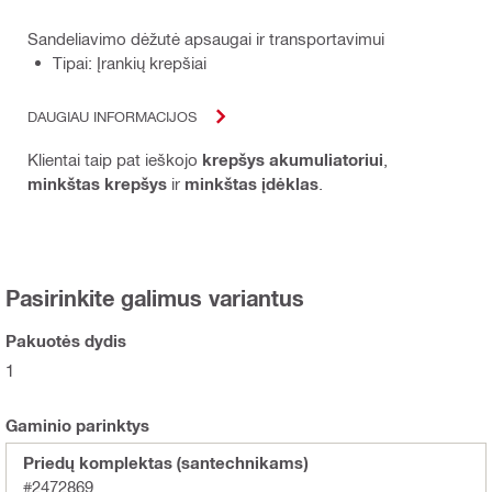
Sandeliavimo dėžutė apsaugai ir transportavimui
Tipai: Įrankių krepšiai
DAUGIAU INFORMACIJOS
Klientai taip pat ieškojo
krepšys akumuliatoriui
,
minkštas krepšys
ir
minkštas įdėklas
.
Pasirinkite galimus variantus
Pakuotės dydis
1
Gaminio parinktys
Priedų komplektas (santechnikams)
#2472869