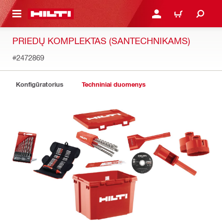
PAGRINDINIO TURINIO
PRISIJUNGTI ARBA REGI
PIRKINIŲ KREPŠE
PRIEDŲ KOMPLEKTAS (SANTECHNIKAMS)
#2472869
Konfigūratorius
Techniniai duomenys